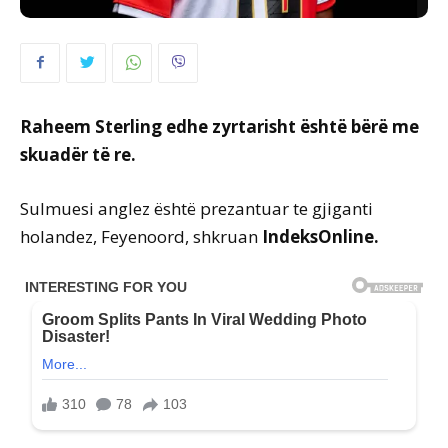
Raheem Sterling edhe zyrtarisht është bërë me
skuadër të re.
Sulmuesi anglez është prezantuar te gjiganti
holandez, Feyenoord, shkruan
IndeksOnline.