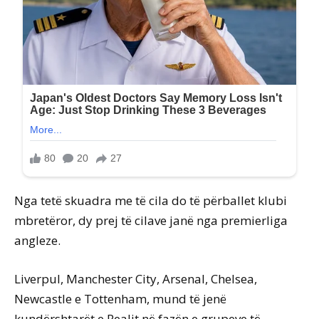
Nga tetë skuadra me të cila do të përballet klubi
mbretëror, dy prej të cilave janë nga premierliga
angleze.
Liverpul, Manchester City, Arsenal, Chelsea,
Newcastle e Tottenham, mund të jenë
kundërshtarët e Realit në fazën e grupeve të