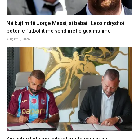
Në kujtim të Jorge Messi, si babai i Leos ndryshoi
botën e futbollit me vendimet e guximshme
August 8, 2026
Kjo është lista me lojtarët më të paguar në