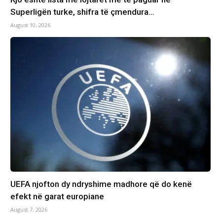
Superligën turke, shifra të çmendura…
August 10, 2026
UEFA njofton dy ndryshime madhore që do kenë
efekt në garat europiane
August 7, 2026