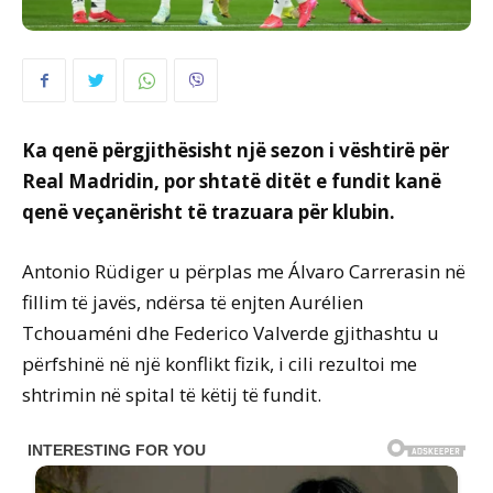
Ka qenë përgjithësisht një sezon i vështirë për
Real Madridin, por shtatë ditët e fundit kanë
qenë veçanërisht të trazuara për klubin.
Antonio Rüdiger u përplas me Álvaro Carrerasin në
fillim të javës, ndërsa të enjten Aurélien
Tchouaméni dhe Federico Valverde gjithashtu u
përfshinë në një konflikt fizik, i cili rezultoi me
shtrimin në spital të këtij të fundit.