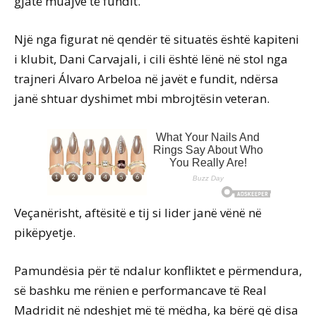
gjatë muajve të fundit.
Një nga figurat në qendër të situatës është kapiteni
i klubit, Dani Carvajali, i cili është lënë në stol nga
trajneri Álvaro Arbeloa në javët e fundit, ndërsa
janë shtuar dyshimet mbi mbrojtësin veteran.
Veçanërisht, aftësitë e tij si lider janë vënë në
pikëpyetje.
Pamundësia për të ndalur konfliktet e përmendura,
së bashku me rënien e performancave të Real
Madridit në ndeshjet më të mëdha, ka bërë që disa