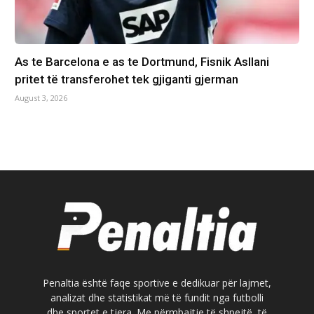
As te Barcelona e as te Dortmund, Fisnik Asllani
pritet të transferohet tek gjiganti gjerman
August 3, 2026
Penaltia është faqe sportive e dedikuar për lajmet,
analizat dhe statistikat më të fundit nga futbolli
dhe sportet e tjera. Me përmbajtje të shpejtë, të