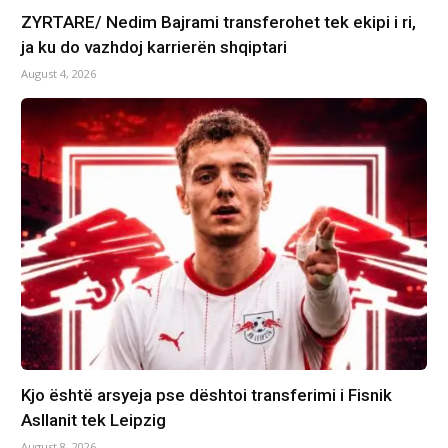
ZYRTARE/ Nedim Bajrami transferohet tek ekipi i ri,
ja ku do vazhdoj karrierën shqiptari
August 4, 2026
Kjo është arsyeja pse dështoi transferimi i Fisnik
Asllanit tek Leipzig
August 8, 2026