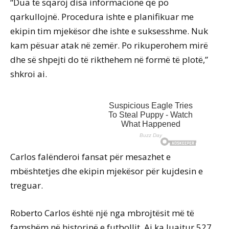
“Dua të sqaroj disa informacione që po
qarkullojnë. Procedura ishte e planifikuar me
ekipin tim mjekësor dhe ishte e suksesshme. Nuk
kam pësuar atak në zemër. Po rikuperohem mirë
dhe së shpejti do të rikthehem në formë të plotë,”
shkroi ai.
Carlos falënderoi fansat për mesazhet e
mbështetjes dhe ekipin mjekësor për kujdesin e
treguar.
Roberto Carlos është një nga mbrojtësit më të
famshëm në historinë e futbollit. Ai ka luajtur 527