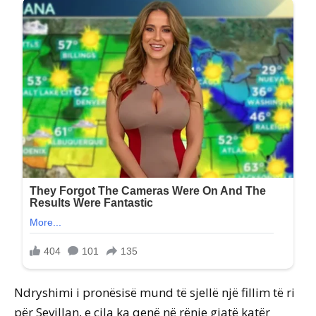
Ndryshimi i pronësisë mund të sjellë një fillim të ri
për Sevillan, e cila ka qenë në rënie gjatë katër