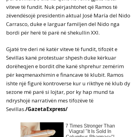
viteve të fundit. Nuk përjashtohet që Ramos të
zëvendësojë presidentin aktual José María del Nido
Carrasco, duke e larguar familjen del Nido nga
bordi për herë të parë në shekullin XXI.
Gjatë tre deri në katër viteve të fundit, tifozët e
Sevillas kanë protestuar shpesh duke kërkuar
dorëheqjen e bordit dhe kanë shprehur zemërim
për keqmenaxhimin e financave të klubit. Ramos
ishte një figurë kontroverse kur u rikthye në klub dy
sezone më parë si lojtar, por ky hap mund ta
ndryshojë narrativën mes tifozëve të
Sevillas.
/GazetaExpress/