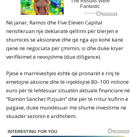
Në janar, Ramos dhe Five Eleven Capital
nënshkruan një deklaratë qëllimi për blerjen e
shumicës së aksioneve dhe që nga ajo kohë kanë
qenë në negociata për çmimin, si dhe duke kryer
verifikimet e nevojshme (due diligence).
Pjesë e marrëveshjes është që pronarët e rinj të
emetojnë aksione dhe të injektojnë 80–100 milionë
euro për të lehtësuar situatën aktuale financiare në
“Ramón Sánchez Pizjuán” dhe për të rritur kufirin e
pagave, duke mundësuar më shumë investime në
skuadër sezonin e ardhshëm.