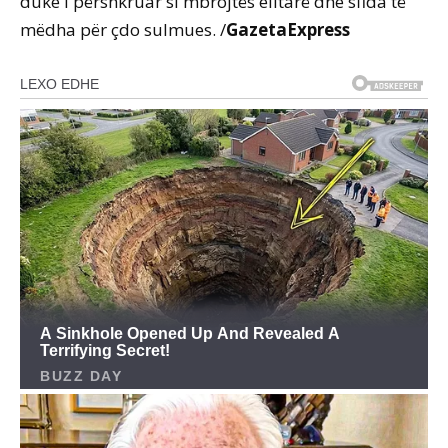
duke i përshkruar si mbrojtës elitarë dhe sfida të
mëdha për çdo sulmues. /
GazetaExpress