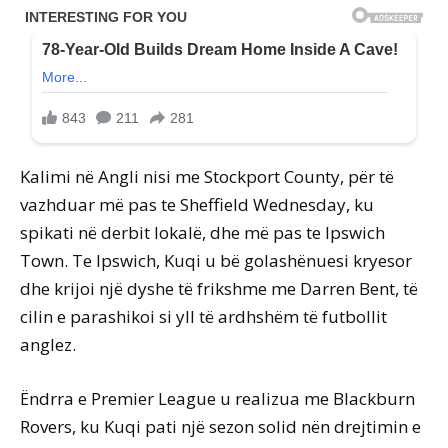
Kalimi në Angli nisi me Stockport County, për të
vazhduar më pas te Sheffield Wednesday, ku
spikati në derbit lokalë, dhe më pas te Ipswich
Town. Te Ipswich, Kuqi u bë golashënuesi kryesor
dhe krijoi një dyshe të frikshme me Darren Bent, të
cilin e parashikoi si yll të ardhshëm të futbollit
anglez.
Ëndrra e Premier League u realizua me Blackburn
Rovers, ku Kuqi pati një sezon solid nën drejtimin e