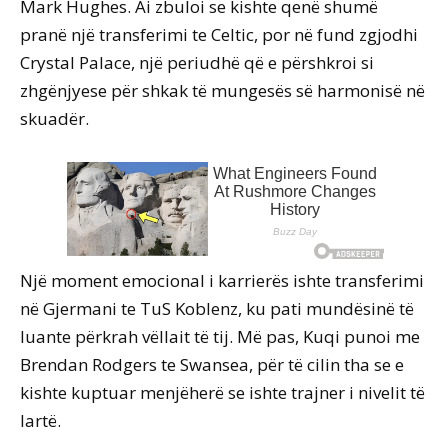
Mark Hughes. Ai zbuloi se kishte qenë shumë
pranë një transferimi te Celtic, por në fund zgjodhi
Crystal Palace, një periudhë që e përshkroi si
zhgënjyese për shkak të mungesës së harmonisë në
skuadër.
Një moment emocional i karrierës ishte transferimi
në Gjermani te TuS Koblenz, ku pati mundësinë të
luante përkrah vëllait të tij. Më pas, Kuqi punoi me
Brendan Rodgers te Swansea, për të cilin tha se e
kishte kuptuar menjëherë se ishte trajner i nivelit të
lartë.