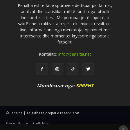
Penaltia është faqe sportive e dedikuar për lajmet,
analizat dhe statistikat më të fundit nga futbolli
dhe sportet e tjera. Me përmbajtje të shpejtë, të
saktë dhe atraktive, ajo sjell tek lexuesit rezultatet
live, informacione nga merkatoja, opinionet më
interesante dhe momentet kryesore nga bota e
futbollit.
Kontakto:
info@penaltia.net
Mundësuar nga:
SPREHT
© Penaltia | Të gjitha të drejtat e rezervuara!
Privacy Policy
Rreth Nesh