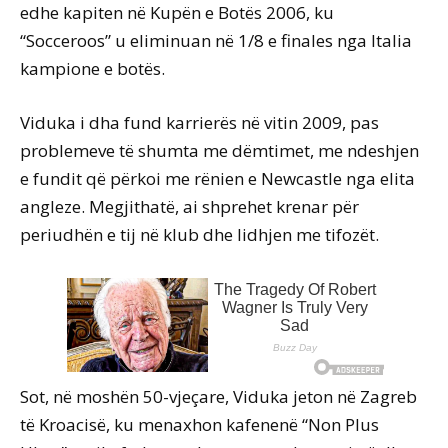
edhe kapiten në Kupën e Botës 2006, ku
“Socceroos” u eliminuan në 1/8 e finales nga Italia
kampione e botës.
Viduka i dha fund karrierës në vitin 2009, pas
problemeve të shumta me dëmtimet, me ndeshjen
e fundit që përkoi me rënien e Newcastle nga elita
angleze. Megjithatë, ai shprehet krenar për
periudhën e tij në klub dhe lidhjen me tifozët.
Sot, në moshën 50-vjeçare, Viduka jeton në Zagreb
të Kroacisë, ku menaxhon kafenenë “Non Plus