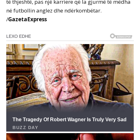
të thjeshtë, pas një karriere që la gjurmë të mëdha
në futbollin anglez dhe ndërkombëtar.
/
GazetaExpress