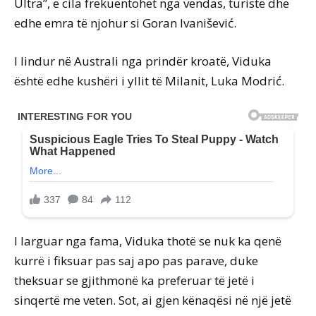
Ultra”, e cila frekuentohet nga vendas, turistë dhe
edhe emra të njohur si Goran Ivanišević.
I lindur në Australi nga prindër kroatë, Viduka
është edhe kushëri i yllit të Milanit, Luka Modrić.
I larguar nga fama, Viduka thotë se nuk ka qenë
kurrë i fiksuar pas saj apo pas parave, duke
theksuar se gjithmonë ka preferuar të jetë i
sinqertë me veten. Sot, ai gjen kënaqësi në një jetë