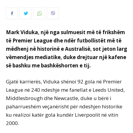
Mark Viduka, një nga sulmuesit më të frikshëm
të Premier League dhe ndër futbollistët më të
mëdhenj në historinë e Australisë, sot jeton larg
vëmendjes mediatike, duke drejtuar një kafene
së bashku me bashkëshorten e tij.
Gjatë karrierës, Viduka shënoi 92 gola në Premier
League në 240 ndeshje me fanellat e Leeds United,
Middlesbrough dhe Newcastle, duke u bërë i
paharrueshëm veçanërisht për ndeshjen historike
ku realizoi katër gola kundër Liverpoolit në vitin
2000.