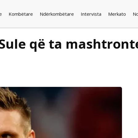
e
Kombëtare
Ndërkombëtare
Intervista
Merkato
N
s Sule që ta mashtron