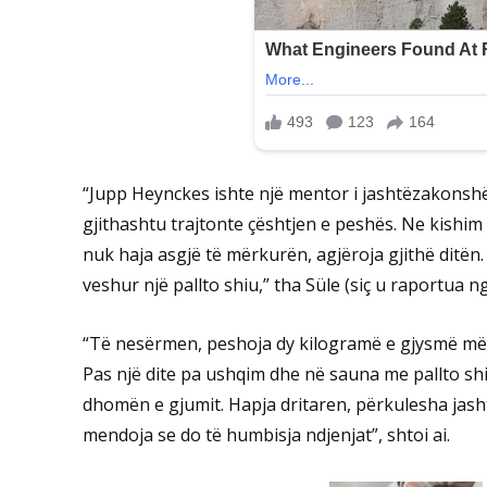
“Jupp Heynckes ishte një mentor i jashtëzakonshëm
gjithashtu trajtonte çështjen e peshës. Ne kishi
nuk haja asgjë të mërkurën, agjëroja gjithë ditë
veshur një pallto shiu,” tha Süle (siç u raportua n
“Të nesërmen, peshoja dy kilogramë e gjysmë më 
Pas një dite pa ushqim dhe në sauna me pallto shiu
dhomën e gjumit. Hapja dritaren, përkulesha jas
mendoja se do të humbisja ndjenjat”, shtoi ai.