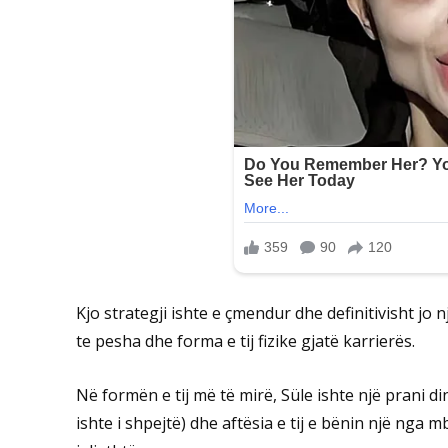
Kjo strategji ishte e çmendur dhe definitivisht jo 
te pesha dhe forma e tij fizike gjatë karrierës.
Në formën e tij më të mirë, Süle ishte një prani di
ishte i shpejtë) dhe aftësia e tij e bënin një nga 