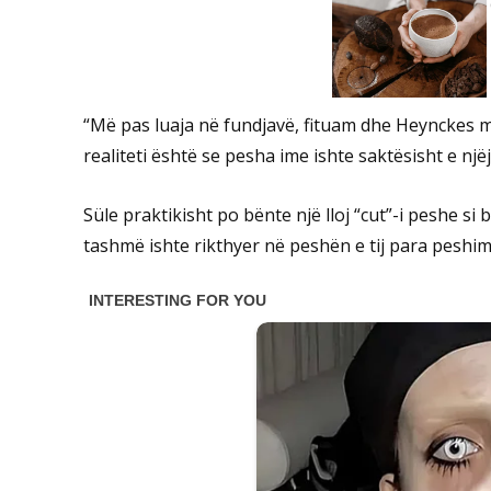
“Më pas luaja në fundjavë, fituam dhe Heynckes më
realiteti është se pesha ime ishte saktësisht e njëj
Süle praktikisht po bënte një lloj “cut”-i peshe si
tashmë ishte rikthyer në peshën e tij para peshimit