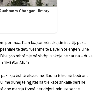
 për mua. Kam luajtur nën drejtimin e tij, por ai
m peshime të detyrueshme te Bayern të enjten. Unë
n. Dhe çdo mbrëmje në shtëpi shkoja në sauna – duke
ga “iMiaSanMia”).
pak. Kjo është ekstreme. Sauna ishte në bodrum.
, më duhej të ngjitesha tre kate shkallë deri në
htë dhe merrja frymë për dhjetë minuta sepse