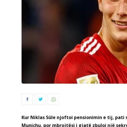
Kur Niklas Süle njoftoi pensionimin e tij, pat
Munichu, por mbrojtësi i gjatë zbuloi një sek