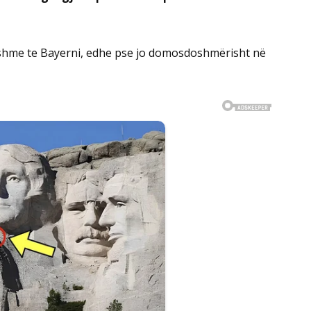
rueshme te Bayerni, edhe pse jo domosdoshmërisht në