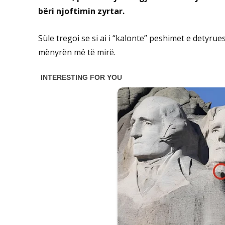
bëri njoftimin zyrtar.
Süle tregoi se si ai i “kalonte” peshimet e dety
mënyrën më të mirë.