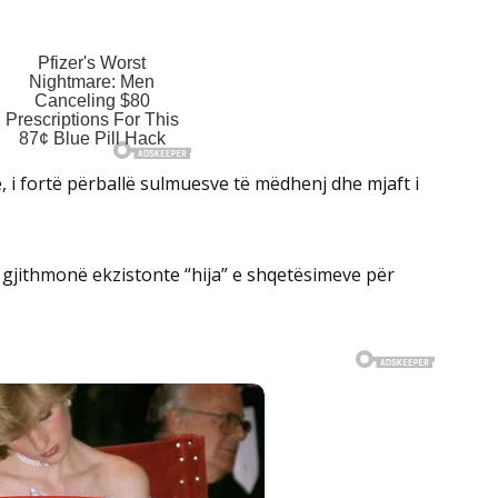
e, i fortë përballë sulmuesve të mëdhenj dhe mjaft i
gjithmonë ekzistonte “hija” e shqetësimeve për