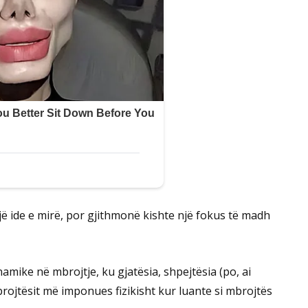
një ide e mirë, por gjithmonë kishte një fokus të madh
namike në mbrojtje, ku gjatësia, shpejtësia (po, ai
mbrojtësit më imponues fizikisht kur luante si mbrojtës