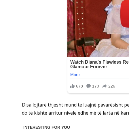
Disa lojtarë thjesht mund të luajnë pavarësisht p
do të kishte arritur nivele edhe më të larta në k