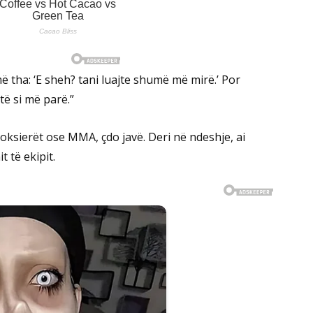
 tha: ‘E sheh? tani luajte shumë më mirë.’ Por
të si më parë.”
 boksierët ose MMA, çdo javë. Deri në ndeshje, ai
 të ekipit.