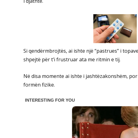
i djathtë.
Si qendërmbrojtës, ai ishte një “pastrues” i topav
shpejtë për t’i frustruar ata me ritmin e tij.
Në disa momente ai ishte i jashtëzakonshëm, por 
formën fizike.