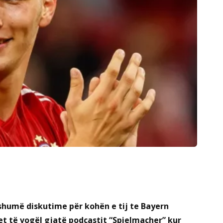
i shumë diskutime për kohën e tij te Bayern
ret të vogël gjatë podcastit “Spielmacher” kur