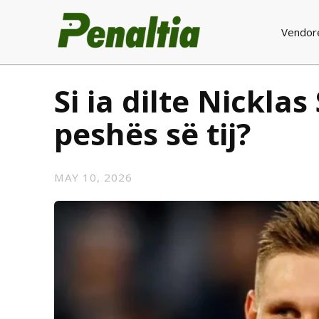
Vendor
Si ia dilte Nickla
peshës së tij?
MAY 10, 2026