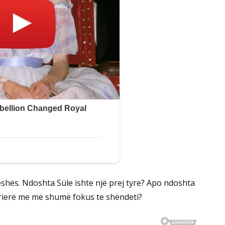
eshës. Ndoshta Süle ishte një prej tyre? Apo ndoshta
arrierë me më shumë fokus te shëndeti?