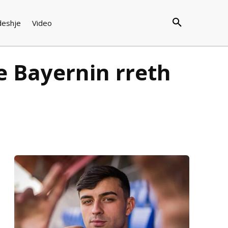
deshje
Video
te Bayernin rreth