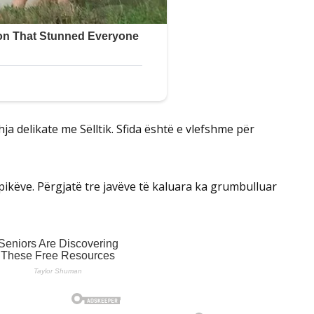
a delikate me Sëlltik. Sfida është e vlefshme për
pikëve. Përgjatë tre javëve të kaluara ka grumbulluar