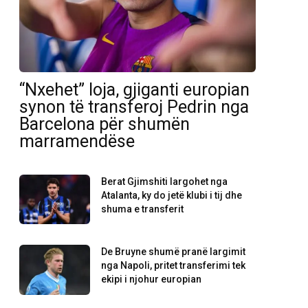
“Nxehet” loja, gjiganti europian
synon të transferoj Pedrin nga
Barcelona për shumën
marramendëse
Berat Gjimshiti largohet nga
Atalanta, ky do jetë klubi i tij dhe
shuma e transferit
De Bruyne shumë pranë largimit
nga Napoli, pritet transferimi tek
ekipi i njohur europian