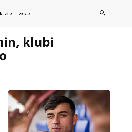
deshje
Video
in, klubi
jo