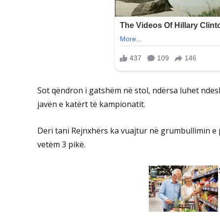
Sot qëndron i gatshëm në stol, ndërsa luhet ndeshj
javën e katërt të kampionatit.
Deri tani Rejnxhërs ka vuajtur në grumbullimin e 
vetëm 3 pikë.