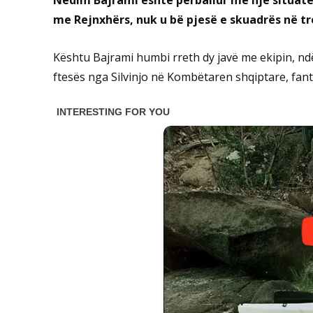
Nedim Bajrami është përballur me një situatë
me Rejnxhërs, nuk u bë pjesë e skuadrës në tr
Kështu Bajrami humbi rreth dy javë me ekipin, ndë
ftesës nga Silvinjo në Kombëtaren shqiptare, fanta