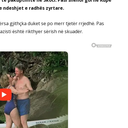
 të pakuptimtë në Skoci. Pasi shënoi gol në Kupë
e ndeshjet e radhës zyrtare.
rsa gjithçka duket se po merr tjetër rrjedhë. Pas
zisti është rikthyer sërish në skuadër.