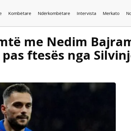
e
Kombëtare
Ndërkombëtare
Intervista
Merkato
N
imtë me Nedim Bajram
as ftesës nga Silvin