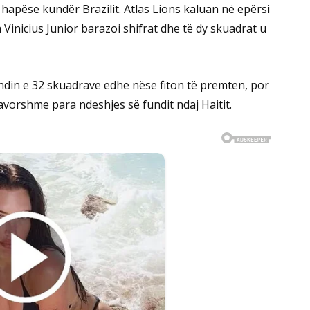
apëse kundër Brazilit. Atlas Lions kaluan në epërsi
 Vinicius Junior barazoi shifrat dhe të dy skuadrat u
ndin e 32 skuadrave edhe nëse fiton të premten, por
favorshme para ndeshjes së fundit ndaj Haitit.