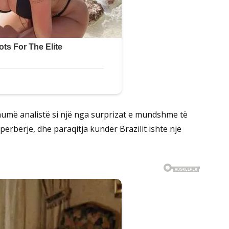
më analistë si një nga surprizat e mundshme të
 përbërje, dhe paraqitja kundër Brazilit ishte një