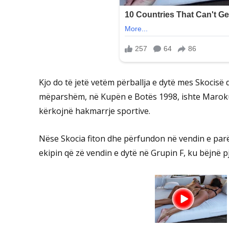
Kjo do të jetë vetëm përballja e dytë mes Skocisë
mëparshëm, në Kupën e Botës 1998, ishte Maroku 
kërkojnë hakmarrje sportive.
Nëse Skocia fiton dhe përfundon në vendin e parë 
ekipin që zë vendin e dytë në Grupin F, ku bëjnë 