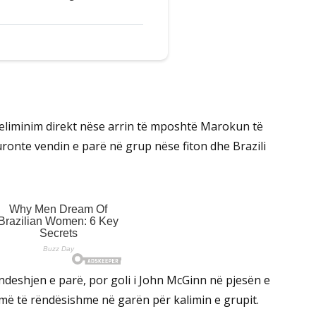
 eliminim direkt nëse arrin të mposhtë Marokun të
ronte vendin e parë në grup nëse fiton dhe Brazili
 ndeshjen e parë, por goli i John McGinn në pjesën e
umë të rëndësishme në garën për kalimin e grupit.