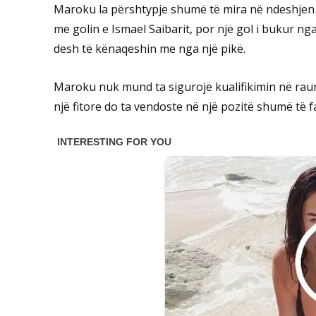
Maroku la përshtypje shumë të mira në ndeshjen h
me golin e Ismael Saibarit, por një gol i bukur nga
desh të kënaqeshin me nga një pikë.
Maroku nuk mund ta sigurojë kualifikimin në rau
një fitore do ta vendoste në një pozitë shumë të 