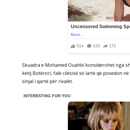
Skuadra e Mohamed Ouahbi konsiderohet nga shu
këtij Botërori, falë cilësisë së lartë që posedon në
sinjal i qartë për rivalët.