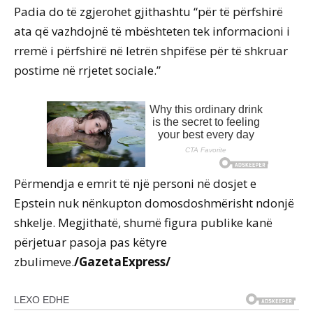
Padia do të zgjerohet gjithashtu “për të përfshirë
ata që vazhdojnë të mbështeten tek informacioni i
rremë i përfshirë në letrën shpifëse për të shkruar
postime në rrjetet sociale.”
Përmendja e emrit të një personi në dosjet e
Epstein nuk nënkupton domosdoshmërisht ndonjë
shkelje. Megjithatë, shumë figura publike kanë
përjetuar pasoja pas këtyre
zbulimeve.
/GazetaExpress/