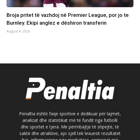
Broja pritet të vazhdoj në Premier League, por jo te
Burnley. Ekipi anglez e dëshiron transferin
August 4, 2026
Penaltia është faqe sportive e dedikuar për lajmet,
analizat dhe statistikat më të fundit nga futbolli
dhe sportet e tjera. Me përmbajtje të shpejtë, të
saktë dhe atraktive, ajo sjell tek lexuesit rezultatet
live, informacione nga merkatoja, opinionet më