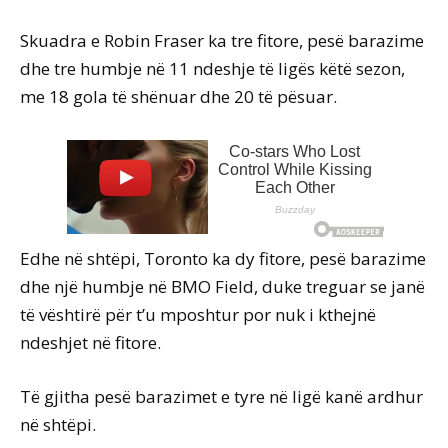
Skuadra e Robin Fraser ka tre fitore, pesë barazime
dhe tre humbje në 11 ndeshje të ligës këtë sezon,
me 18 gola të shënuar dhe 20 të pësuar.
Edhe në shtëpi, Toronto ka dy fitore, pesë barazime
dhe një humbje në BMO Field, duke treguar se janë
të vështirë për t’u mposhtur por nuk i kthejnë
ndeshjet në fitore.
Të gjitha pesë barazimet e tyre në ligë kanë ardhur
në shtëpi.