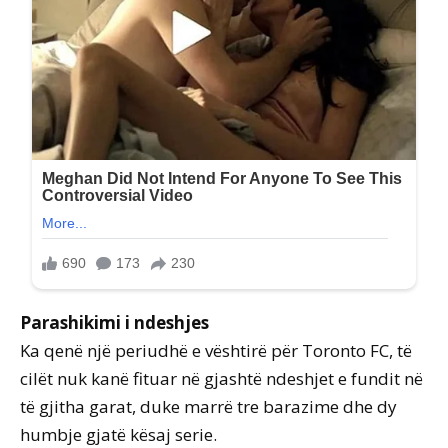
Parashikimi i ndeshjes
Ka qenë një periudhë e vështirë për Toronto FC, të
cilët nuk kanë fituar në gjashtë ndeshjet e fundit në
të gjitha garat, duke marrë tre barazime dhe dy
humbje gjatë kësaj serie.