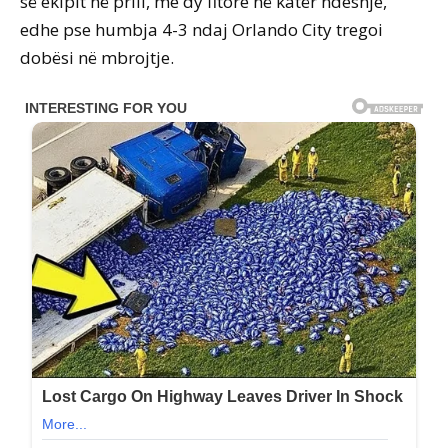
së ekipit në prill, me dy fitore në katër ndeshje,
edhe pse humbja 4-3 ndaj Orlando City tregoi
dobësi në mbrojtje.