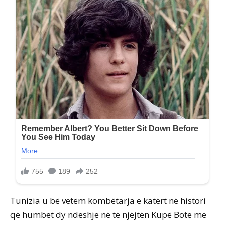
Tunizia u bë vetëm kombëtarja e katërt në histori
që humbet dy ndeshje në të njëjtën Kupë Bote me