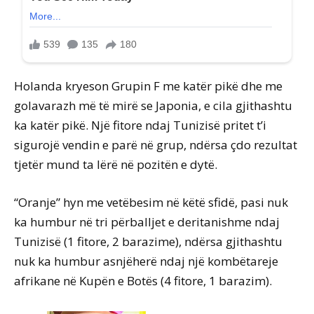
Holanda kryeson Grupin F me katër pikë dhe me
golavarazh më të mirë se Japonia, e cila gjithashtu
ka katër pikë. Një fitore ndaj Tunizisë pritet t’i
sigurojë vendin e parë në grup, ndërsa çdo rezultat
tjetër mund ta lërë në pozitën e dytë.
“Oranje” hyn me vetëbesim në këtë sfidë, pasi nuk
ka humbur në tri përballjet e deritanishme ndaj
Tunizisë (1 fitore, 2 barazime), ndërsa gjithashtu
nuk ka humbur asnjëherë ndaj një kombëtareje
afrikane në Kupën e Botës (4 fitore, 1 barazim).