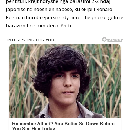
për titull, krejt ndryshe nga barazimi 2-2 ndaj
Japonisë në ndeshjen hapëse, ku ekipi i Ronald
Koeman humbi epërsinë dy herë dhe pranoi golin e
barazimit në minutën e 89-të.