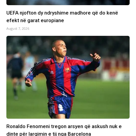
UEFA njofton dy ndryshime madhore që do kenë
efekt në garat europiane
August 7, 2026
Ronaldo Fenomeni tregon arsyen që askush nuk e
dinte për largimin e tij nga Barcelona