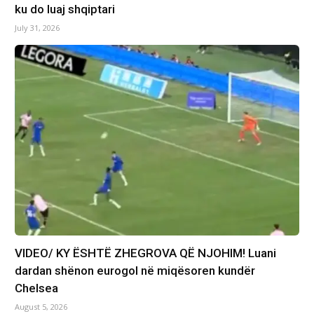
ku do luaj shqiptari
July 31, 2026
VIDEO/ KY ËSHTË ZHEGROVA QË NJOHIM! Luani
dardan shënon eurogol në miqësoren kundër
Chelsea
August 5, 2026