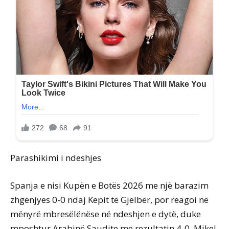
Parashikimi i ndeshjes
Spanja e nisi Kupën e Botës 2026 me një barazim
zhgënjyes 0-0 ndaj Kepit të Gjelbër, por reagoi në
mënyrë mbresëlënëse në ndeshjen e dytë, duke
mposhtur Arabinë Saudite me rezultatin 4-0. Mikel