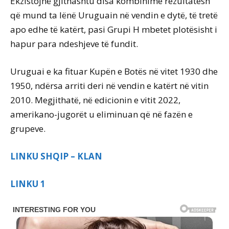
Ekzistojnë gjithashtu disa kombinime rezultatesh
që mund ta lënë Uruguain në vendin e dytë, të tretë
apo edhe të katërt, pasi Grupi H mbetet plotësisht i
hapur para ndeshjeve të fundit.
Uruguai e ka fituar Kupën e Botës në vitet 1930 dhe
1950, ndërsa arriti deri në vendin e katërt në vitin
2010. Megjithatë, në edicionin e vitit 2022,
amerikano-jugorët u eliminuan që në fazën e
grupeve.
LINKU SHQIP – KLAN
LINKU 1