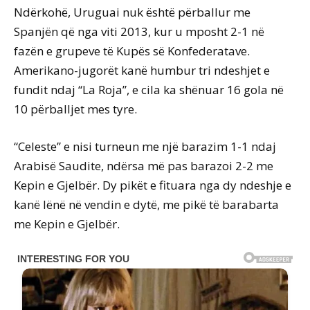
Ndërkohë, Uruguai nuk është përballur me
Spanjën që nga viti 2013, kur u mposht 2-1 në
fazën e grupeve të Kupës së Konfederatave.
Amerikano-jugorët kanë humbur tri ndeshjet e
fundit ndaj “La Roja”, e cila ka shënuar 16 gola në
10 përballjet mes tyre.
“Celeste” e nisi turneun me një barazim 1-1 ndaj
Arabisë Saudite, ndërsa më pas barazoi 2-2 me
Kepin e Gjelbër. Dy pikët e fituara nga dy ndeshje e
kanë lënë në vendin e dytë, me pikë të barabarta
me Kepin e Gjelbër.