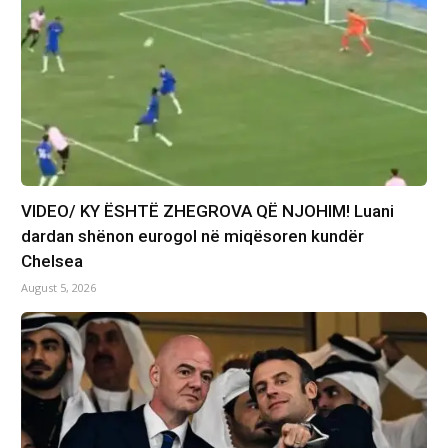
VIDEO/ KY ËSHTË ZHEGROVA QË NJOHIM! Luani
dardan shënon eurogol në miqësoren kundër
Chelsea
August 5, 2026