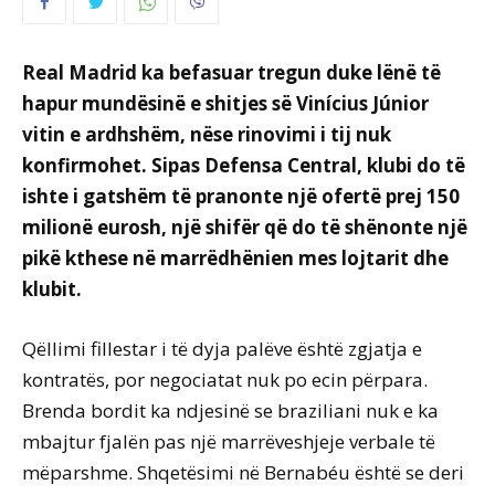
Real Madrid ka befasuar tregun duke lënë të
hapur mundësinë e shitjes së Vinícius Júnior
vitin e ardhshëm, nëse rinovimi i tij nuk
konfirmohet. Sipas Defensa Central, klubi do të
ishte i gatshëm të pranonte një ofertë prej 150
milionë eurosh, një shifër që do të shënonte një
pikë kthese në marrëdhënien mes lojtarit dhe
klubit.
Qëllimi fillestar i të dyja palëve është zgjatja e
kontratës, por negociatat nuk po ecin përpara.
Brenda bordit ka ndjesinë se braziliani nuk e ka
mbajtur fjalën pas një marrëveshjeje verbale të
mëparshme. Shqetësimi në Bernabéu është se deri