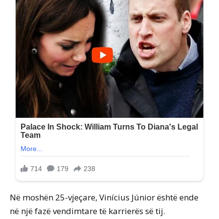
Në moshën 25-vjeçare, Vinícius Júnior është ende
në një fazë vendimtare të karrierës së tij.