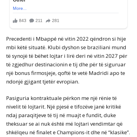
Precedenti i Mbappé në vitin 2022 qëndron si hije
mbi këtë situatë. Klubi dyshon se braziliani mund
të synojë të bëhet lojtar i lirë deri në vitin 2027 për
të zgjedhur destinacionin e tij dhe për të siguruar
një bonus firmosjeje, qoftë te vetë Madridi apo te
ndonjë gjigant tjetër evropian.
Pasiguria kontraktuale përkon me një rënie të
nivelit të lojtarit. Një pjesë e tifozëve janë kritikë
ndaj paraqitjeve të tij në muajt e fundit, duke
theksuar se ai nuk është më lojtari vendimtar që
shkëlqeu në finalet e Champions-it dhe në “klasike”.