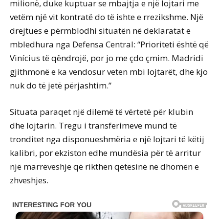
milionë, duke kuptuar se mbajtja e një lojtari me
vetëm një vit kontratë do të ishte e rrezikshme. Një
drejtues e përmblodhi situatën në deklaratat e
mbledhura nga Defensa Central: “Prioriteti është që
Vinícius të qëndrojë, por jo me çdo çmim. Madridi
gjithmonë e ka vendosur veten mbi lojtarët, dhe kjo
nuk do të jetë përjashtim.”
Situata paraqet një dilemë të vërtetë për klubin
dhe lojtarin. Tregu i transferimeve mund të
tronditet nga disponueshmëria e një lojtari të këtij
kalibri, por ekziston edhe mundësia për të arritur
një marrëveshje që rikthen qetësinë në dhomën e
zhveshjes.