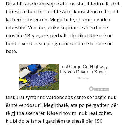
Disa tifozë e krahasojnë atë me stabilitetin e Rodrit,
fituesit aktual të Topit të Artë, konsistenca e të cilit
ka bërë diferencën. Megjithatë, shumica ende e
mbështet Vinícius, duke kujtuar se ai erdhi në
moshën 18-vjeçare, përballoi kritikat dhe më në
fund u vendos si një nga anësorët më të mirë në
botë.
Diskursi zyrtar në Valdebebas është se “asgjë nuk
është vendosur”. Megjithatë, ata po përgatiten për
të gjitha skenarët. Nëse rinovimi nuk realizohet,
klubi do të ishte i gatshëm ta shesë për 150