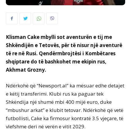
Klisman Cake mbylli sot aventurën e tij me
Shkëndijën e Tetovës, për të nisur një aventurë
të re në Rusi. Qendërmbrojtësi i Kombëtares
shqiptare do të bashkohet me ekipin rus,
Akhmat Grozny.
Ndërkohë që “Newsport.al” ka mësuar edhe detajet
e këtij transferimi. Klubi rus ka paguar tek
Shkëndija një shumë mbi 400 mijë euro, duke
“mbushur arkat” e klubit tetovar. Ndërkohë që vetë
futbollisti, Cake ka firmosur kontratë 3.5 vjeçare, të
vlefshme deri në verën e vitit 2029.