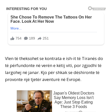
Vlen të theksohet se kontrata e ish-it të Tiranës do
të përfundonte në verën e këtij viti, por zgjodhi të
largohej në janar. Kjo për shkak se dëshironte të
provonte një tjetër aventurë në Evropë.