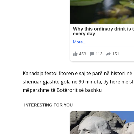
Kanadaja festoi fitoren e saj të parë në histori 
shënuar gjashtë gola në 90 minuta, dy herë më sh
mëparshme të Botërorit së bashku.