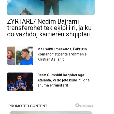
ZYRTARE/ Nedim Bajrami
transferohet tek ekipi i ri, ja ku
do vazhdoj karrierën shqiptari
Më i sakti i merkatos, Fabrizio
Romano flet për të ardhmen e
Kristjan Asllanit
Berat Gjimshiti largohet nga
Atalanta, ky do jetë klubi i tij dhe
shuma e transferit