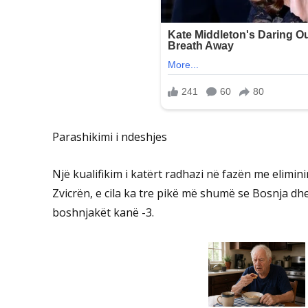
Parashikimi i ndeshjes
Një kualifikim i katërt radhazi në fazën me elimi
Zvicrën, e cila ka tre pikë më shumë se Bosnja d
boshnjakët kanë -3.