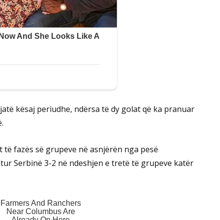
jatë kësaj periudhe, ndërsa të dy golat që ka pranuar
.
t të fazës së grupeve në asnjërën nga pesë
tur Serbinë 3-2 në ndeshjen e tretë të grupeve katër