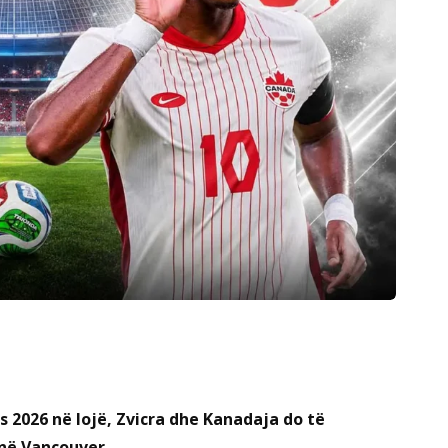
s 2026 në lojë, Zvicra dhe Kanadaja do të
në Vancouver.