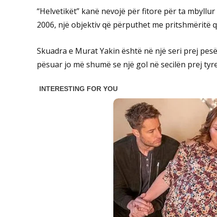
“Helvetikët” kanë nevojë për fitore për ta mbyllur
2006, një objektiv që përputhet me pritshmëritë q
Skuadra e Murat Yakin është në një seri prej pes
pësuar jo më shumë se një gol në secilën prej tyre