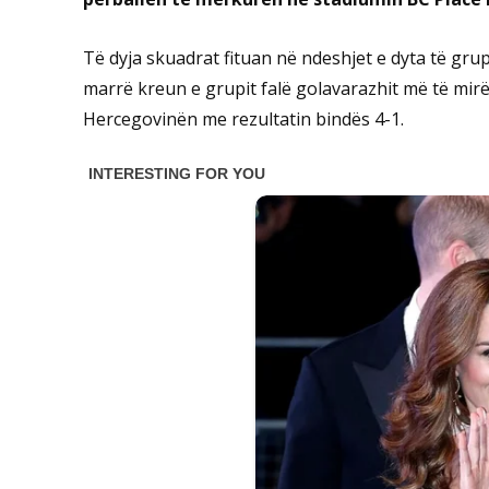
Të dyja skuadrat fituan në ndeshjet e dyta të gru
marrë kreun e grupit falë golavarazhit më të mir
Hercegovinën me rezultatin bindës 4-1.