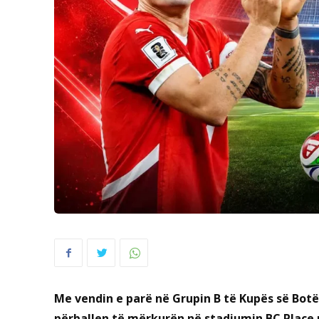
Me vendin e parë në Grupin B të Kupës së Botë
përballen të mërkurën në stadiumin BC Place 