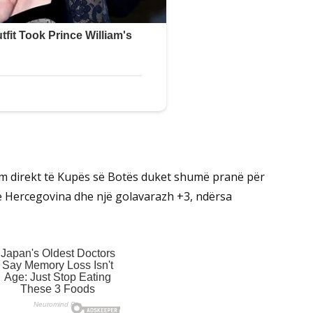
nim direkt të Kupës së Botës duket shumë pranë për
he Hercegovina dhe një golavarazh +3, ndërsa