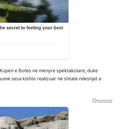
në Kupën e Botës në mënyrë spektakolare, duke
umë sesa kishte realizuar në shtatë ndeshjet e