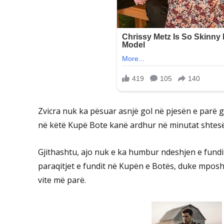
Zvicra nuk ka pësuar asnjë gol në pjesën e parë g
në këtë Kupë Bote kanë ardhur në minutat shtesë
Gjithashtu, ajo nuk e ka humbur ndeshjen e fundi
paraqitjet e fundit në Kupën e Botës, duke mposh
vite më parë.