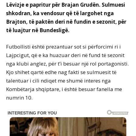
Lëvizje e papritur për Brajan Grudën. Sulmuesi
shkodran, ka vendosur që të largohet nga
Brajton, të paktën deri në fundin e sezonit, për
të luajtur në Bundesligë.
Futbollisti është prezantuar sot si përforcimi ri i
Lajpcigut, që e ka huazuar deri në fund të sezonit
nga klubi anglez, për t’i besuar një rol portagonisti.
Kjo shihet qartë edhe nag fakti se sulmuesit të
talentuar i cili ndiqet me shumë interes nga
Kombëtarja shqiptare, i është besuar fanella me
numrin 10.