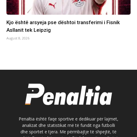
Kjo është arsyeja pse dështoi transferimi i Fisnik
Asllanit tek Leipzig
August 8, 2026
Penaltia është faqe sportive e dedikuar për lajmet,
analizat dhe statistikat më të fundit nga futbolli
dhe sportet e tjera. Me përmbajtje të shpejtë, të