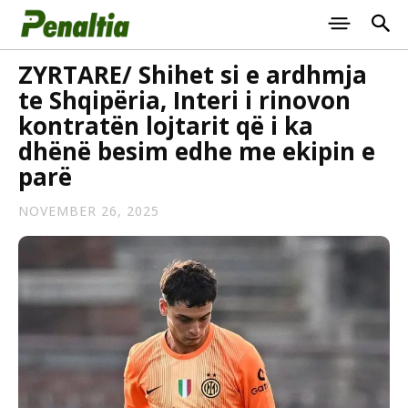
ZYRTARE/ Shihet si e ardhmja
te Shqipëria, Interi i rinovon
kontratën lojtarit që i ka
dhënë besim edhe me ekipin e
parë
NOVEMBER 26, 2025