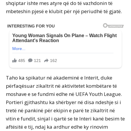
shqiptar ishte mes atyre që do të vazhdonin të
mbeteshin pjesë e klubit për një periudhë të gjatë.
Taho ka spikatur në akademinë e Interit, duke
përfaqësuar zikaltrit në aktivitetet kombëtare të
moshave e se fundmi edhe në UEFA Youth League.
Portieri gjithashtu ka shërbyer në disa ndeshje si i
tretë në pankinë për ekipin e parë te zikaltrit në
vitin e fundit, sinjal i qartë se te Interi kanë besim te
aftësitë e tij, ndaj ka ardhur edhe ky rinovim