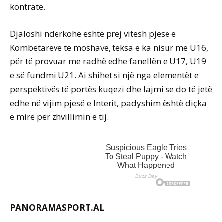
kontrate.
Djaloshi ndërkohë është prej vitesh pjesë e
Kombëtareve të moshave, teksa e ka nisur me U16,
për të provuar me radhë edhe fanellën e U17, U19
e së fundmi U21. Ai shihet si një nga elementët e
perspektivës të portës kuqezi dhe lajmi se do të jetë
edhe në vijim pjesë e Interit, padyshim është diçka
e mirë për zhvillimin e tij.
PANORAMASPORT.AL