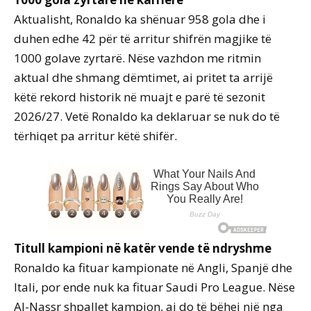
Aktualisht, Ronaldo ka shënuar 958 gola dhe i
duhen edhe 42 për të arritur shifrën magjike të
1000 golave zyrtarë. Nëse vazhdon me ritmin
aktual dhe shmang dëmtimet, ai pritet ta arrijë
këtë rekord historik në muajt e parë të sezonit
2026/27. Vetë Ronaldo ka deklaruar se nuk do të
tërhiqet pa arritur këtë shifër.
Titull kampioni në katër vende të ndryshme
Ronaldo ka fituar kampionate në Angli, Spanjë dhe
Itali, por ende nuk ka fituar Saudi Pro League. Nëse
Al-Nassr shpallet kampion, ai do të bëhej një nga