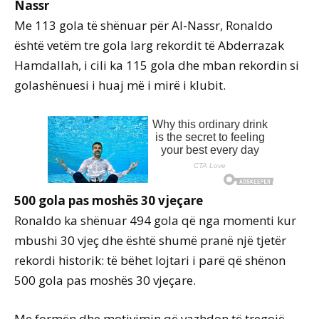
Nassr
Me 113 gola të shënuar për Al-Nassr, Ronaldo
është vetëm tre gola larg rekordit të Abderrazak
Hamdallah, i cili ka 115 gola dhe mban rekordin si
golashënuesi i huaj më i mirë i klubit.
500 gola pas moshës 30 vjeçare
Ronaldo ka shënuar 494 gola që nga momenti kur
mbushi 30 vjeç dhe është shumë pranë një tjetër
rekordi historik: të bëhet lojtari i parë që shënon
500 gola pas moshës 30 vjeçare.
Me formën dhe motivimin që vazhdon të tregojë,