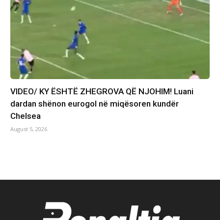
VIDEO/ KY ËSHTË ZHEGROVA QË NJOHIM! Luani
dardan shënon eurogol në miqësoren kundër
Chelsea
August 5, 2026