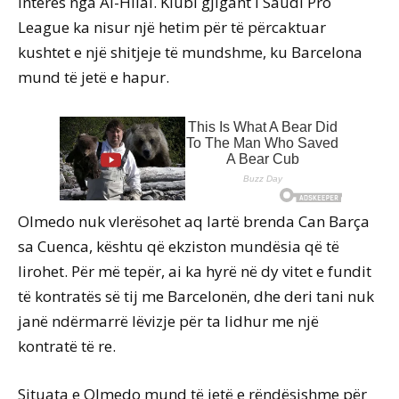
interes nga Al-Hilal. Klubi gjigant i Saudi Pro
League ka nisur një hetim për të përcaktuar
kushtet e një shitjeje të mundshme, ku Barcelona
mund të jetë e hapur.
Olmedo nuk vlerësohet aq lartë brenda Can Barça
sa Cuenca, kështu që ekziston mundësia që të
lirohet. Për më tepër, ai ka hyrë në dy vitet e fundit
të kontratës së tij me Barcelonën, dhe deri tani nuk
janë ndërmarrë lëvizje për ta lidhur me një
kontratë të re.
Situata e Olmedo mund të jetë e rëndësishme për