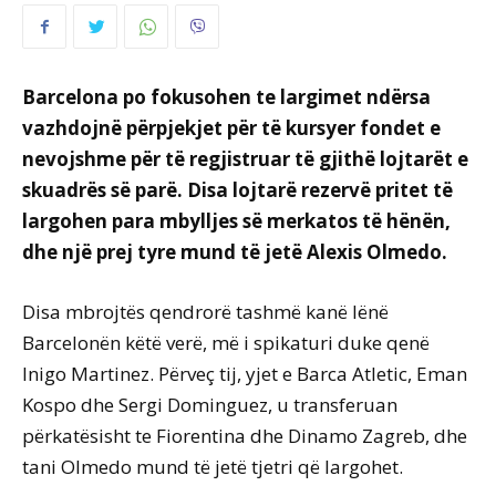
Barcelona po fokusohen te largimet ndërsa
vazhdojnë përpjekjet për të kursyer fondet e
nevojshme për të regjistruar të gjithë lojtarët e
skuadrës së parë. Disa lojtarë rezervë pritet të
largohen para mbylljes së merkatos të hënën,
dhe një prej tyre mund të jetë Alexis Olmedo.
Disa mbrojtës qendrorë tashmë kanë lënë
Barcelonën këtë verë, më i spikaturi duke qenë
Inigo Martinez. Përveç tij, yjet e Barca Atletic, Eman
Kospo dhe Sergi Dominguez, u transferuan
përkatësisht te Fiorentina dhe Dinamo Zagreb, dhe
tani Olmedo mund të jetë tjetri që largohet.