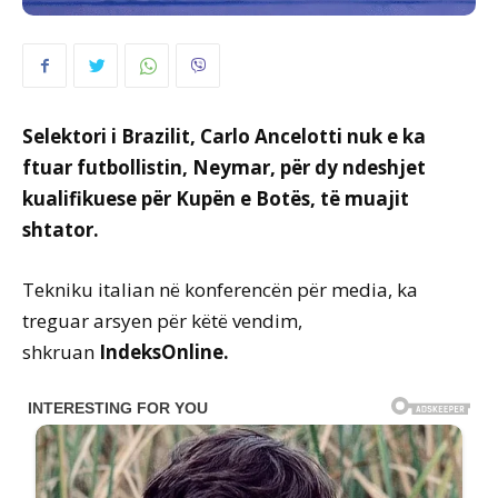
Selektori i Brazilit, Carlo Ancelotti nuk e ka
ftuar futbollistin, Neymar, për dy ndeshjet
kualifikuese për Kupën e Botës, të muajit
shtator.
Tekniku italian në konferencën për media, ka
treguar arsyen për këtë vendim,
shkruan
IndeksOnline.