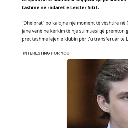
tashmë në radarët e Leister Sitit.
“Dhelprat” po kalojnë një moment të vështirë në
janë vënë në kërkim të një sulmuesi që premton gola
pret tashmë lejen e klubin për t’u transferuar te L