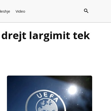
deshje
Video
drejt largimit tek