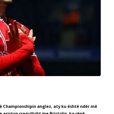
në Championshipin anglez, aty ku është ndër më
e asiston rregullisht me Bristolin, ka rënë