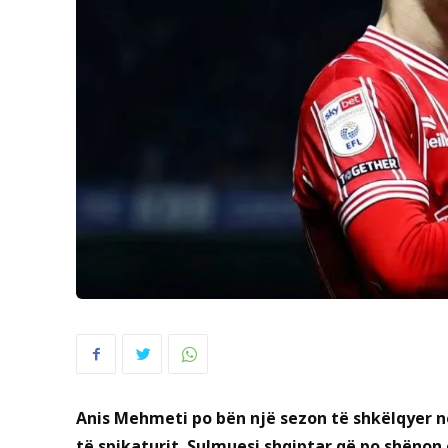
Anis Mehmeti po bën një sezon të shkëlqyer 
të spikaturit. Sulmuesi shqiptar që po shënon 