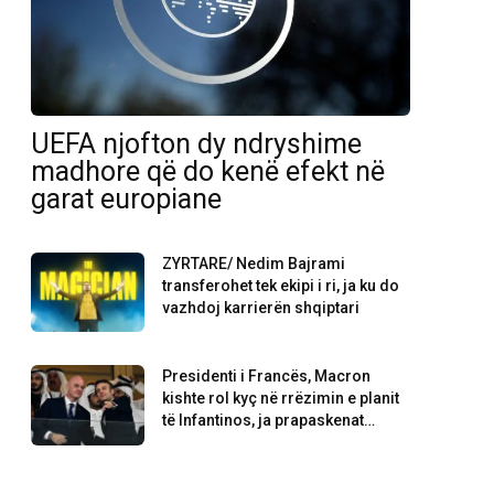
UEFA njofton dy ndryshime
madhore që do kenë efekt në
garat europiane
ZYRTARE/ Nedim Bajrami
transferohet tek ekipi i ri, ja ku do
vazhdoj karrierën shqiptari
Presidenti i Francës, Macron
kishte rol kyç në rrëzimin e planit
të Infantinos, ja prapaskenat…