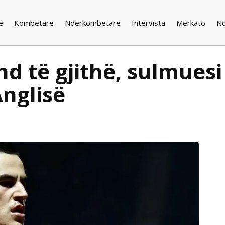
e
Kombëtare
Ndërkombëtare
Intervista
Merkato
N
d të gjithë, sulmuesi 
nglisë