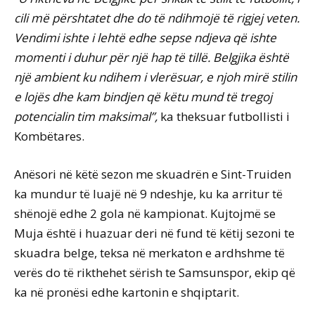
cili më përshtatet dhe do të ndihmojë të rigjej veten.
Vendimi ishte i lehtë edhe sepse ndjeva që ishte
momenti i duhur për një hap të tillë. Belgjika është
një ambient ku ndihem i vlerësuar, e njoh mirë stilin
e lojës dhe kam bindjen që këtu mund të tregoj
potencialin tim maksimal”,
ka theksuar futbollisti i
Kombëtares.
Anësori në këtë sezon me skuadrën e Sint-Truiden
ka mundur të luajë në 9 ndeshje, ku ka arritur të
shënojë edhe 2 gola në kampionat. Kujtojmë se
Muja është i huazuar deri në fund të këtij sezoni te
skuadra belge, teksa në merkaton e ardhshme të
verës do të rikthehet sërish te Samsunspor, ekip që
ka në pronësi edhe kartonin e shqiptarit.