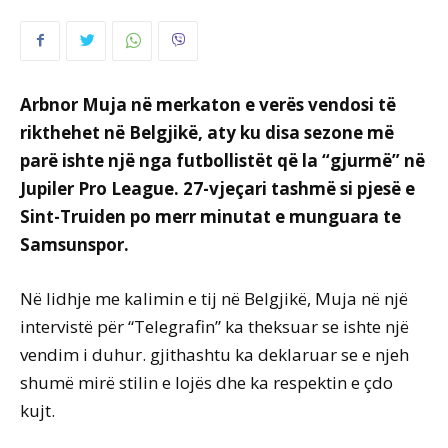
Arbnor Muja në merkaton e verës vendosi të
rikthehet në Belgjikë, aty ku disa sezone më
parë ishte një nga futbollistët që la “gjurmë” në
Jupiler Pro League. 27-vjeçari tashmë si pjesë e
Sint-Truiden po merr minutat e munguara te
Samsunspor.
Në lidhje me kalimin e tij në Belgjikë, Muja në një
intervistë për “Telegrafin” ka theksuar se ishte një
vendim i duhur. gjithashtu ka deklaruar se e njeh
shumë mirë stilin e lojës dhe ka respektin e çdo
kujt.