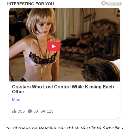
“U riktheva në Belgjikë për shkak të stilit të futbollit, i