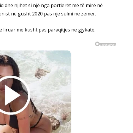
rid dhe njihet si një nga portierët më të mirë në
sionist në gusht 2020 pas një sulmi në zemër.
në liruar me kusht pas paraqitjes në gjykatë.