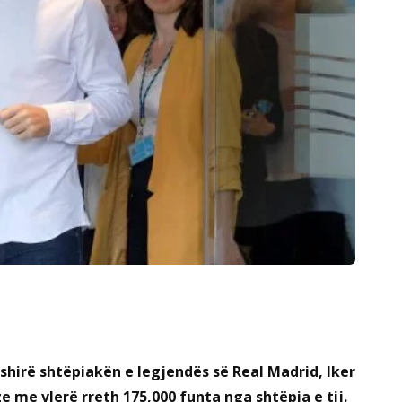
fshirë shtëpiakën e legjendës së Real Madrid, Iker
e me vlerë rreth 175,000 funta nga shtëpia e tij.