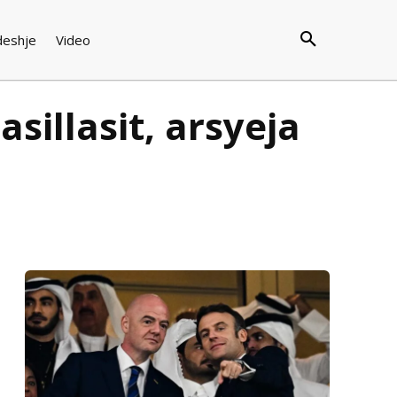
deshje
Video
sillasit, arsyeja