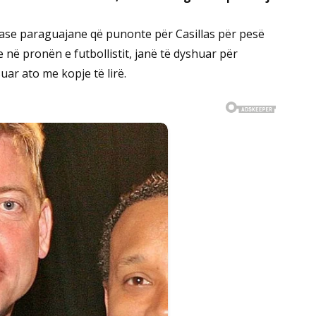
htetase paraguajane që punonte për Casillas për pesë
e në pronën e futbollistit, janë të dyshuar për
uar ato me kopje të lirë.