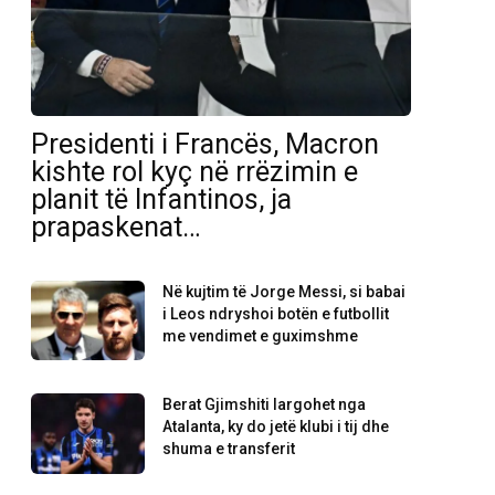
Presidenti i Francës, Macron
kishte rol kyç në rrëzimin e
planit të Infantinos, ja
prapaskenat…
Në kujtim të Jorge Messi, si babai
i Leos ndryshoi botën e futbollit
me vendimet e guximshme
Berat Gjimshiti largohet nga
Atalanta, ky do jetë klubi i tij dhe
shuma e transferit