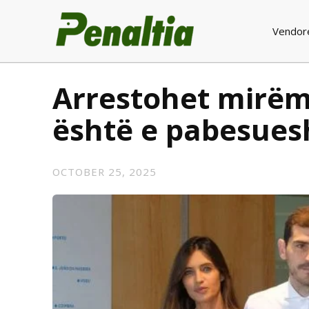
Vendor
Arrestohet mirëmba
është e pabesue
OCTOBER 25, 2025