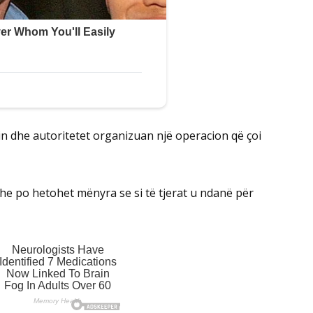
min dhe autoritetet organizuan një operacion që çoi
dhe po hetohet mënyra se si të tjerat u ndanë për