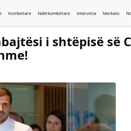
e
Kombëtare
Ndërkombëtare
Intervista
Merkato
N
jtësi i shtëpisë së Ca
shme!