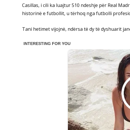
Casillas, i cili ka luajtur 510 ndeshje për Real Mad
historinë e futbollit, u tërhoq nga futbolli profe
Tani hetimet vijojnë, ndërsa të dy të dyshuarit ja