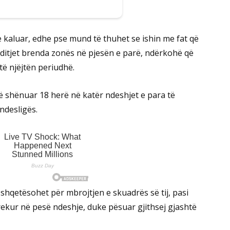
 kaluar, edhe pse mund të thuhet se ishin me fat që
ditjet brenda zonës në pjesën e parë, ndërkohë që
të njëjtën periudhë.
 shënuar 18 herë në katër ndeshjet e para të
ndesligës.
hqetësohet për mbrojtjen e skuadrës së tij, pasi
prekur në pesë ndeshje, duke pësuar gjithsej gjashtë