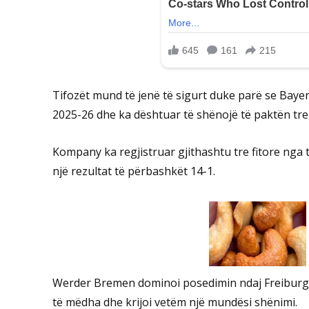
Tifozët mund të jenë të sigurt duke parë se Bayer
2025-26 dhe ka dështuar të shënojë të paktën tre
Kompany ka regjistruar gjithashtu tre fitore nga t
një rezultat të përbashkët 14-1.
Werder Bremen dominoi posedimin ndaj Freiburg 
të mëdha dhe krijoi vetëm një mundësi shënimi.