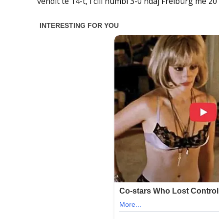
vendit të 14-t, i cili humbi 3-0 ndaj Freiburg më 20