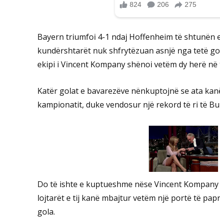
Bayern triumfoi 4-1 ndaj Hoffenheim të shtunën e
kundërshtarët nuk shfrytëzuan asnjë nga tetë go
ekipi i Vincent Kompany shënoi vetëm dy herë në 
Katër golat e bavarezëve nënkuptojnë se ata kanë
kampionatit, duke vendosur një rekord të ri të Bu
Do të ishte e kuptueshme nëse Vincent Kompany s
lojtarët e tij kanë mbajtur vetëm një portë të pa
gola.