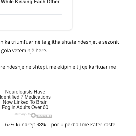
n ka triumfuar në të gjitha shtatë ndeshjet e sezonit
 gola vetëm një herë.
re ndeshje në shtëpi, me ekipin e tij që ka fituar me
– 62% kundrejt 38% – por u përball me katër raste