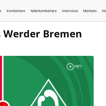
e
Kombëtare
Ndërkombëtare
Intervista
Merkato
N
s Werder Bremen