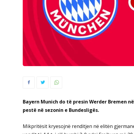
Bayern Munich do të presin Werder Bremen në 
pestë në sezonin e Bundesligës.
Mikpritësit kryesojnë renditjen në elitën gjerma