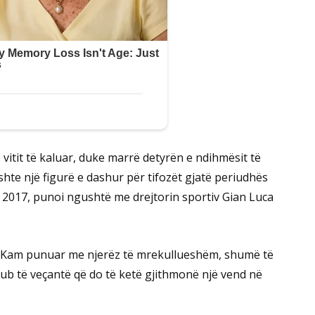
vitit të kaluar, duke marrë detyrën e ndihmësit të
i ishte një figurë e dashur për tifozët gjatë periudhës
 më 2017, punoi ngushtë me drejtorin sportiv Gian Luca
ke. Kam punuar me njerëz të mrekullueshëm, shumë të
lub të veçantë që do të ketë gjithmonë një vend në