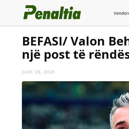
Vendor
BEFASI/ Valon Beh
një post të rënd
JUNE 28, 2026