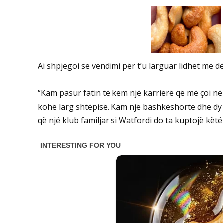
Ai shpjegoi se vendimi për t’u larguar lidhet me 
“Kam pasur fatin të kem një karrierë që më çoi 
kohë larg shtëpisë. Kam një bashkëshorte dhe dy 
që një klub familjar si Watfordi do ta kuptojë këtë