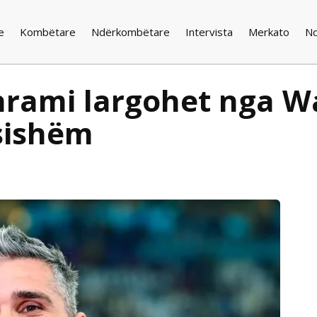
e
Kombëtare
Ndërkombëtare
Intervista
Merkato
N
rami largohet nga Wa
ësishëm