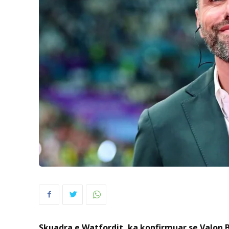
Skuadra e Watfordit, ka konfirmuar se Valon B