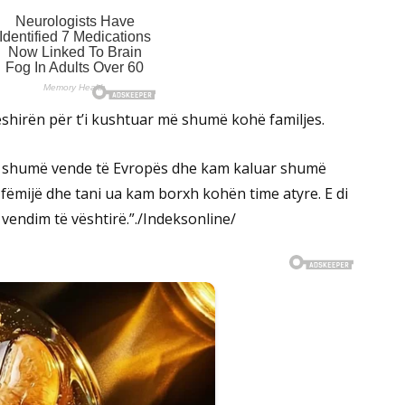
dëshirën për t’i kushtuar më shumë kohë familjes.
në shumë vende të Evropës dhe kam kaluar shumë
fëmijë dhe tani ua kam borxh kohën time atyre. E di
 vendim të vështirë.”./Indeksonline/