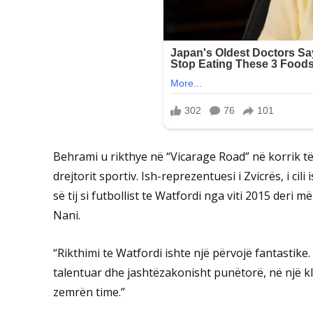
Behrami u rikthye në “Vicarage Road” në korrik të 
drejtorit sportiv. Ish-reprezentuesi i Zvicrës, i cil
së tij si futbollist te Watfordi nga viti 2015 deri
Nani.
“Rikthimi te Watfordi ishte një përvojë fantasti
talentuar dhe jashtëzakonisht punëtorë, në një k
zemrën time.”