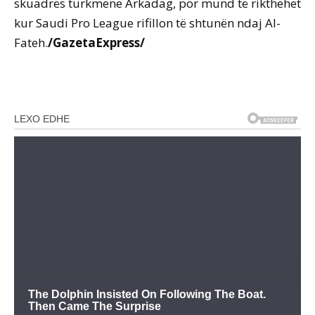
skuadrës turkmene Arkadag, por mund të rikthehet
kur Saudi Pro League rifillon të shtunën ndaj Al-
Fateh.
/GazetaExpress/