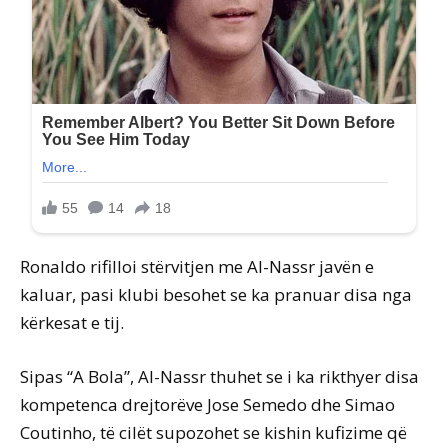
Ronaldo rifilloi stërvitjen me Al-Nassr javën e
kaluar, pasi klubi besohet se ka pranuar disa nga
kërkesat e tij.
Sipas “A Bola”, Al-Nassr thuhet se i ka rikthyer disa
kompetenca drejtorëve Jose Semedo dhe Simao
Coutinho, të cilët supozohet se kishin kufizime që