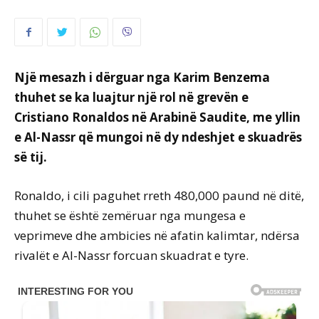
Një mesazh i dërguar nga Karim Benzema
thuhet se ka luajtur një rol në grevën e
Cristiano Ronaldos në Arabinë Saudite, me yllin
e Al-Nassr që mungoi në dy ndeshjet e skuadrës
së tij.
Ronaldo, i cili paguhet rreth 480,000 paund në ditë,
thuhet se është zemëruar nga mungesa e
veprimeve dhe ambicies në afatin kalimtar, ndërsa
rivalët e Al-Nassr forcuan skuadrat e tyre.