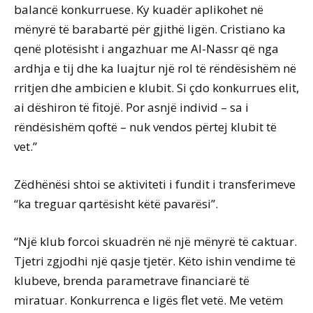
balancë konkurruese. Ky kuadër aplikohet në
mënyrë të barabartë për gjithë ligën. Cristiano ka
qenë plotësisht i angazhuar me Al-Nassr që nga
ardhja e tij dhe ka luajtur një rol të rëndësishëm në
rritjen dhe ambicien e klubit. Si çdo konkurrues elit,
ai dëshiron të fitojë. Por asnjë individ – sa i
rëndësishëm qoftë – nuk vendos përtej klubit të
vet.”
Zëdhënësi shtoi se aktiviteti i fundit i transferimeve
“ka treguar qartësisht këtë pavarësi”.
“Një klub forcoi skuadrën në një mënyrë të caktuar.
Tjetri zgjodhi një qasje tjetër. Këto ishin vendime të
klubeve, brenda parametrave financiarë të
miratuar. Konkurrenca e ligës flet vetë. Me vetëm