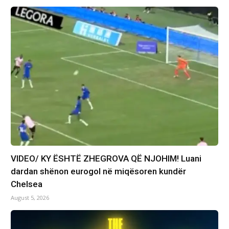
VIDEO/ KY ËSHTË ZHEGROVA QË NJOHIM! Luani
dardan shënon eurogol në miqësoren kundër
Chelsea
August 5, 2026