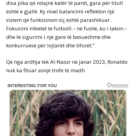
disa pika që ndajnë katër të parët, gara për titull
është e gjallë. Ky nivel balancimi reflekton një
sistem që funksionon siç është parashikuar.
Fokusimi mbetet te futbolli – në fushë, ku i takon –
dhe te sigurimi i një gare të besueshme dhe
konkurruese për lojtarët dhe tifozët.”
Që nga ardhja tek Al-Nassr në janar 2023, Ronaldo
nuk ka fituar asnjë trofe të madh.