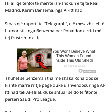
Hilal, që tentoi të merrte ish-shokun e tij të Real
Madrid, Karim Benzema, nga Al-Ittihad.
Sipas një raporti të “Telegraph”, një mesazh i lehtë
humoristik nga Benzema për Ronaldon e rriti më
tej frustrimin e tij.
Thuhet se Benzema i tha me shaka Ronaldos se
kishte marrë rritje page duke u zhvendosur nga Al-
Ittihad tek Al-Hilal, duke shtuar se do të fitonte
përsëri Saudi Pro League.