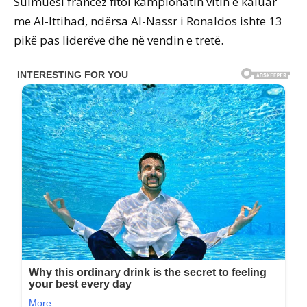
Sulmuesi francez fitoi kampionatin vitin e kaluar
me Al-Ittihad, ndërsa Al-Nassr i Ronaldos ishte 13
pikë pas liderëve dhe në vendin e tretë.