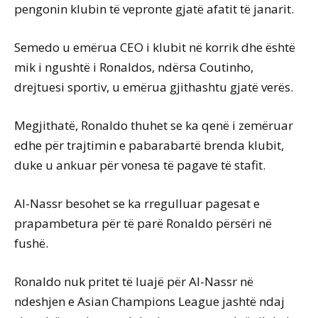
pengonin klubin të vepronte gjatë afatit të janarit.
Semedo u emërua CEO i klubit në korrik dhe është
mik i ngushtë i Ronaldos, ndërsa Coutinho,
drejtuesi sportiv, u emërua gjithashtu gjatë verës.
Megjithatë, Ronaldo thuhet se ka qenë i zemëruar
edhe për trajtimin e pabarabartë brenda klubit,
duke u ankuar për vonesa të pagave të stafit.
Al-Nassr besohet se ka rregulluar pagesat e
prapambetura për të parë Ronaldo përsëri në
fushë.
Ronaldo nuk pritet të luajë për Al-Nassr në
ndeshjen e Asian Champions League jashtë ndaj