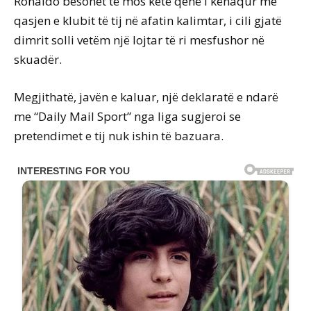
Ronaldo besohet të mos ketë qenë i kënaqur me
qasjen e klubit të tij në afatin kalimtar, i cili gjatë
dimrit solli vetëm një lojtar të ri mesfushor në
skuadër.
Megjithatë, javën e kaluar, një deklaratë e ndarë
me “Daily Mail Sport” nga liga sugjeroi se
pretendimet e tij nuk ishin të bazuara.