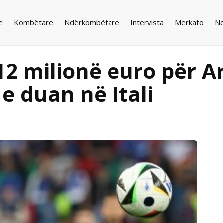
e
Kombëtare
Ndërkombëtare
Intervista
Merkato
N
12 milionë euro për 
e duan në Itali