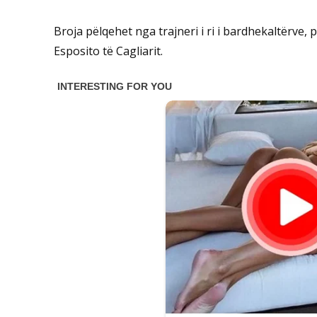
Broja pëlqehet nga trajneri i ri i bardhekaltërve, 
Esposito të Cagliarit.