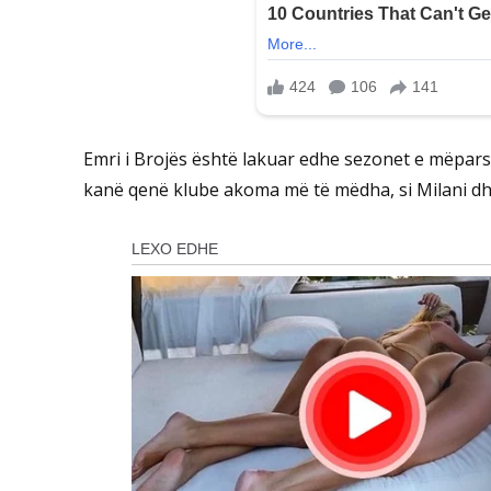
Emri i Brojës është lakuar edhe sezonet e mëpars
kanë qenë klube akoma më të mëdha, si Milani dh