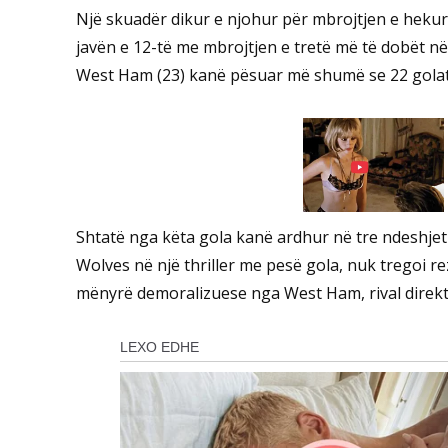
Një skuadër dikur e njohur për mbrojtjen e hekur
javën e 12-të me mbrojtjen e tretë më të dobët
West Ham (23) kanë pësuar më shumë se 22 golat e
Shtatë nga këta gola kanë ardhur në tre ndeshjet e
Wolves në një thriller me pesë gola, nuk tregoi r
mënyrë demoralizuese nga West Ham, rival direkt