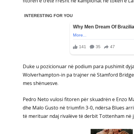
fitoren e tretë rresht në kampionat në tokën e La
Duke u pozicionuar në podium para pushimit dyjav
Wolverhampton-in pa trajner në Stamford Bridge m
mes shënuesve.
Pedro Neto vulosi fitoren për skuadrën e Enzo 
dhe Malo Gusto në triumfin 3-0, ndërsa Blues arri
të merituar ndaj rivalëve të derbit Tottenham në j