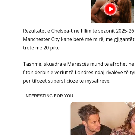
Rezultatet e Chelsea-t në fillim të sezonit 2025-
Manchester City kanë bërë më mirë, me gjigantët 
tretë me 20 pikë.
Tashmë, skuadra e Marescës mund të afrohet në 
fiton derbin e veriut të Londrës ndaj rivalëve të t
për tifozët supersticiozë të mysafirëve.