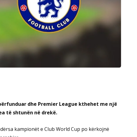
a përfunduar dhe Premier League kthehet me një
ea të shtunën në drekë.
 ndërsa kampionët e Club World Cup po kërkojnë