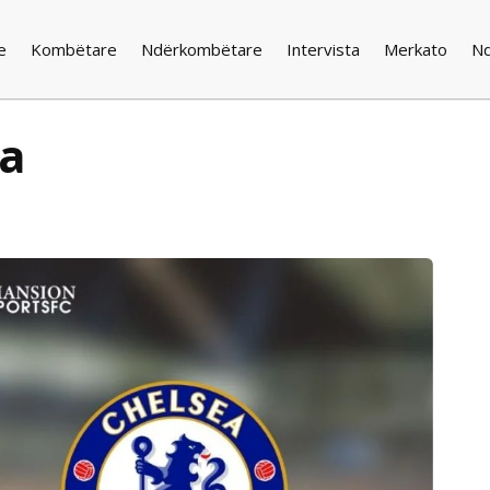
e
Kombëtare
Ndërkombëtare
Intervista
Merkato
N
ea