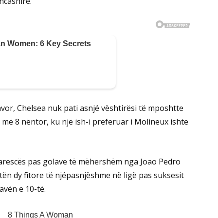
ncashire.
or, Chelsea nuk pati asnjë vështirësi të mposhtte
ë 8 nëntor, ku një ish-i preferuar i Molineux ishte
Marescës pas golave të mëhershëm nga Joao Pedro
tën dy fitore të njëpasnjëshme në ligë pas suksesit
avën e 10-të.