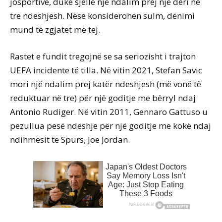
josportive, duke sjellë një ndalim prej një deri në
tre ndeshjesh. Nëse konsiderohen sulm, dënimi
mund të zgjatet më tej.
Rastet e fundit tregojnë se sa seriozisht i trajton
UEFA incidente të tilla. Në vitin 2021, Stefan Savic
mori një ndalim prej katër ndeshjesh (më vonë të
reduktuar në tre) për një goditje me bërryl ndaj
Antonio Rudiger. Në vitin 2011, Gennaro Gattuso u
pezullua pesë ndeshje për një goditje me kokë ndaj
ndihmësit të Spurs, Joe Jordan.