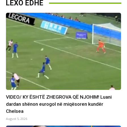
LEXO EDHE
VIDEO/ KY ËSHTË ZHEGROVA QË NJOHIM! Luani
dardan shënon eurogol në miqësoren kundër
Chelsea
August 5, 2026