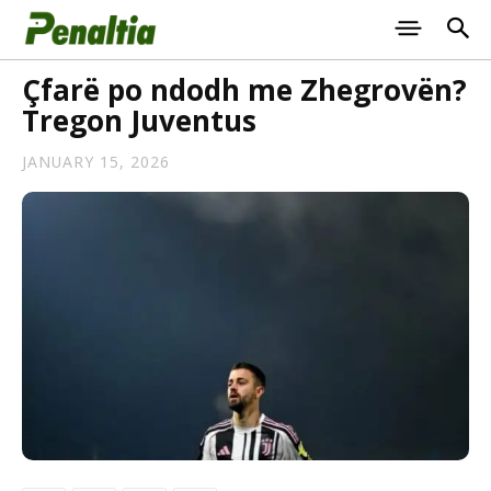
Çfarë po ndodh me Zhegrovën?
Tregon Juventus
JANUARY 15, 2026