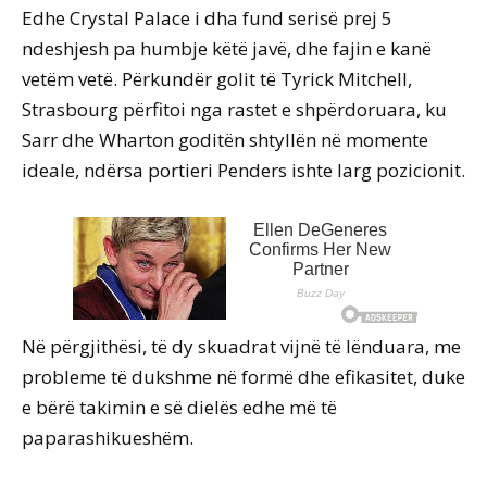
Edhe Crystal Palace i dha fund serisë prej 5
ndeshjesh pa humbje këtë javë, dhe fajin e kanë
vetëm vetë. Përkundër golit të Tyrick Mitchell,
Strasbourg përfitoi nga rastet e shpërdoruara, ku
Sarr dhe Wharton goditën shtyllën në momente
ideale, ndërsa portieri Penders ishte larg pozicionit.
Në përgjithësi, të dy skuadrat vijnë të lënduara, me
probleme të dukshme në formë dhe efikasitet, duke
e bërë takimin e së dielës edhe më të
paparashikueshëm.