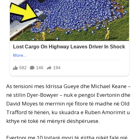
As tensioni mes Idrissa Gueye dhe Michael Keane –
në stilin Dyer-Bowyer – nuk e pengoi Evertonin dhe
David Moyes të merrnin një fitore të madhe në Old
Trafford të hënën, ku skuadra e Ruben Amorimit u
kthye në tokë në mënyrë dëshpëruese.
Evertoni me 10 lojtarë mori të gjitha pikët falë një