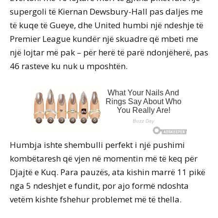
supergoli të Kiernan Dewsbury-Hall pas daljes me
të kuqe të Gueye, dhe United humbi një ndeshje të
Premier League kundër një skuadre që mbeti me
një lojtar më pak – për herë të parë ndonjëherë, pas
46 rasteve ku nuk u mposhtën.
Humbja ishte shembulli perfekt i një pushimi
kombëtaresh që vjen në momentin më të keq për
Djajtë e Kuq. Para pauzës, ata kishin marrë 11 pikë
nga 5 ndeshjet e fundit, por ajo formë ndoshta
vetëm kishte fshehur problemet më të thella.