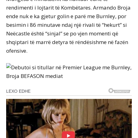
rendimenti i lojtarit të Kombëtares. Armando Broja
ende nuk e ka gjetur golin e parë me Burnley, por
besimin i 86 minutave ndaj një rivali të “hekurt” si
Neëcastle është “sinjal” se po vjen momenti që
shqiptari të marrë detyra të rëndësishme në fazën
ofensive.