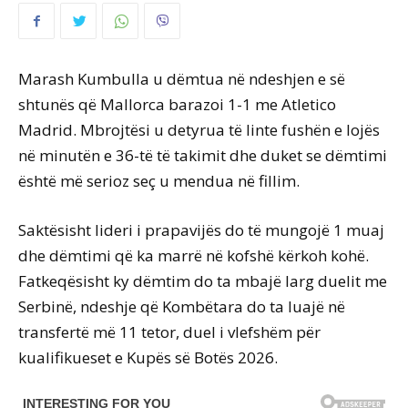
Marash Kumbulla u dëmtua në ndeshjen e së
shtunës që Mallorca barazoi 1-1 me Atletico
Madrid. Mbrojtësi u detyrua të linte fushën e lojës
në minutën e 36-të të takimit dhe duket se dëmtimi
është më serioz seç u mendua në fillim.
Saktësisht lideri i prapavijës do të mungojë 1 muaj
dhe dëmtimi që ka marrë në kofshë kërkoh kohë.
Fatkeqësisht ky dëmtim do ta mbajë larg duelit me
Serbinë, ndeshje që Kombëtara do ta luajë në
transfertë më 11 tetor, duel i vlefshëm për
kualifikueset e Kupës së Botës 2026.