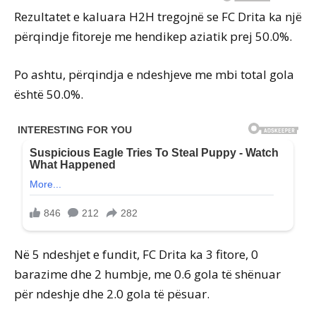
Rezultatet e kaluara H2H tregojnë se FC Drita ka një
përqindje fitoreje me hendikep aziatik prej 50.0%.
Po ashtu, përqindja e ndeshjeve me mbi total gola
është 50.0%.
Në 5 ndeshjet e fundit, FC Drita ka 3 fitore, 0
barazime dhe 2 humbje, me 0.6 gola të shënuar
për ndeshje dhe 2.0 gola të pësuar.