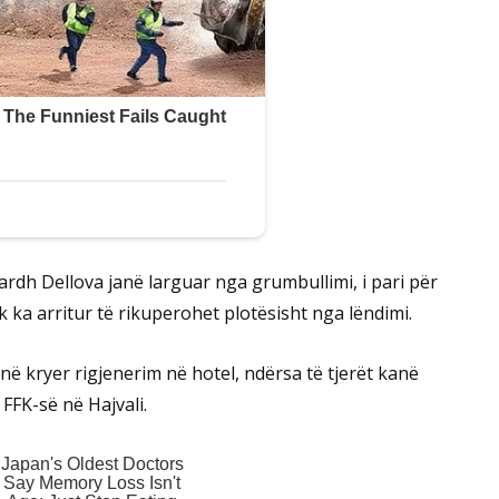
mbardh Dellova janë larguar nga grumbullimi, i pari për
 ka arritur të rikuperohet plotësisht nga lëndimi.
anë kryer rigjenerim në hotel, ndërsa të tjerët kanë
FFK-së në Hajvali.