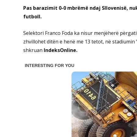
Pas barazimit 0-0 mbrëmë ndaj Sllovenisë, nu
futboll.
Selektori Franco Foda ka nisur menjëherë përgatit
zhvillohet ditën e henë me 13 tetot, në stadiumin 
shkruan
IndeksOnline.