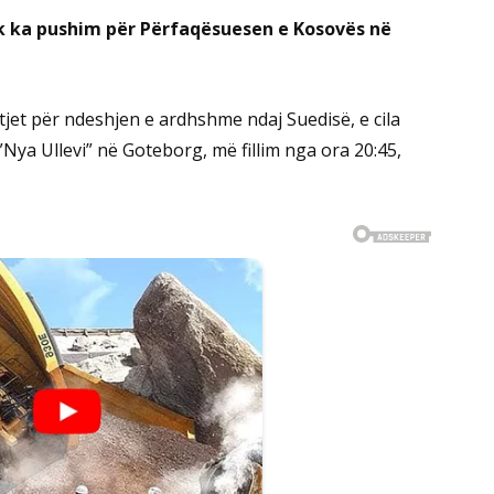
k ka pushim për Përfaqësuesen e Kosovës në
jet për ndeshjen e ardhshme ndaj Suedisë, e cila
”Nya Ullevi” në Goteborg, më fillim nga ora 20:45,