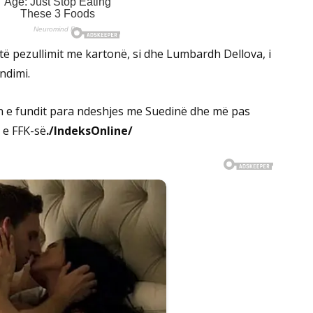
 të pezullimit me kartonë, si dhe Lumbardh Dellova, i
ëndimi.
jen e fundit para ndeshjes me Suedinë dhe më pas
 e FFK-së
./IndeksOnline/