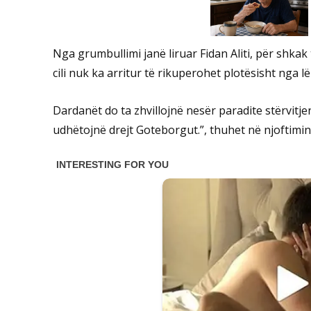
Nga grumbullimi janë liruar Fidan Aliti, për shkak
cili nuk ka arritur të rikuperohet plotësisht nga l
Dardanët do ta zhvillojnë nesër paradite stërvit
udhëtojnë drejt Goteborgut.”, thuhet në njoftimin