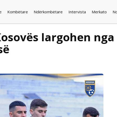
e
Kombëtare
Ndërkombëtare
Intervista
Merkato
N
 Kosovës largohen nga
së