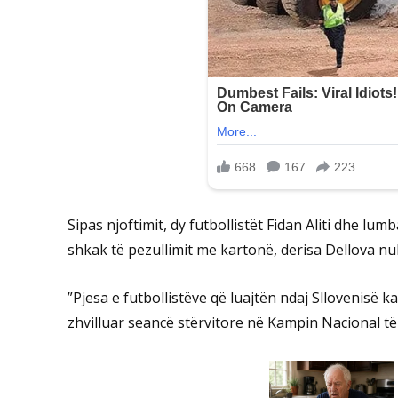
Sipas njoftimit, dy futbollistët Fidan Aliti dhe lu
shkak të pezullimit me kartonë, derisa Dellova nuk
”Pjesa e futbollistëve që luajtën ndaj Sllovenisë k
zhvilluar seancë stërvitore në Kampin Nacional të 