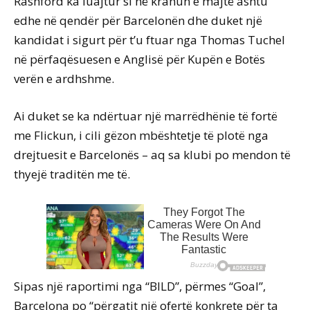
Rashford ka luajtur si në krahun e majtë ashtu
edhe në qendër për Barcelonën dhe duket një
kandidat i sigurt për t’u ftuar nga Thomas Tuchel
në përfaqësuesen e Anglisë për Kupën e Botës
verën e ardhshme.
Ai duket se ka ndërtuar një marrëdhënie të fortë
me Flickun, i cili gëzon mbështetje të plotë nga
drejtuesit e Barcelonës – aq sa klubi po mendon të
thyejë traditën me të.
Sipas një raportimi nga “BILD”, përmes “Goal”,
Barcelona po “përgatit një ofertë konkrete për ta