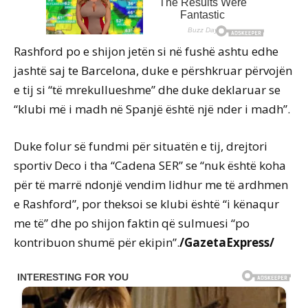
Rashford po e shijon jetën si në fushë ashtu edhe
jashtë saj te Barcelona, duke e përshkruar përvojën
e tij si “të mrekullueshme” dhe duke deklaruar se
“klubi më i madh në Spanjë është një nder i madh”.
Duke folur së fundmi për situatën e tij, drejtori
sportiv Deco i tha “Cadena SER” se “nuk është koha
për të marrë ndonjë vendim lidhur me të ardhmen
e Rashford”, por theksoi se klubi është “i kënaqur
me të” dhe po shijon faktin që sulmuesi “po
kontribuon shumë për ekipin”.
/GazetaExpress/