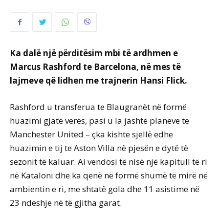
Ka dalë një përditësim mbi të ardhmen e
Marcus Rashford te Barcelona, në mes të
lajmeve që lidhen me trajnerin Hansi Flick.
Rashford u transferua te Blaugranët në formë
huazimi gjatë verës, pasi u la jashtë planeve te
Manchester United – çka kishte sjellë edhe
huazimin e tij te Aston Villa në pjesën e dytë të
sezonit të kaluar. Ai vendosi të nisë një kapitull të ri
në Kataloni dhe ka qenë në formë shumë të mirë në
ambientin e ri, me shtatë gola dhe 11 asistime në
23 ndeshje në të gjitha garat.