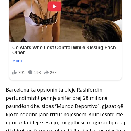
Barcelona ka opsionin ta blejë Rashfordin
përfundimisht për një shifër prej 28 milionë
paundësh dhe, sipas “Mundo Deportivo”, gjasat që
kjo të ndodhë janë rritur ndjeshëm. Klubi është më
i prirur ta blejë sesa jo, megjithëse reagimi i tij ndaj
rikthimit në formë të plotë të Raphinhas në pjesën e