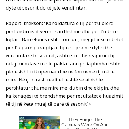
dytë të sezonit do të jetë vendimtar.
Raporti thekson: “Kandidatura e tij për t’u blerë
përfundimisht verën e ardhshme dhe për t’u bërë
lojtar i Barcelonës është forcuar, megjithëse mbetet
për t’u parë paraqitja e tij në pjesën e dytë dhe
vendimtare të sezonit, ashtu si edhe reagimi i tij
ndaj minutave më të pakta tani që Raphinha është
plotësisht i rikuperuar dhe në formën e tij më të
mirë. Në çdo rast, realiteti është se ai është
përshtatur shumë mirë me klubin dhe ekipin, dhe
ka kënaqësi të brendshme për rezultatet e huazimit
të tij në këta muaj të parë të sezonit”>