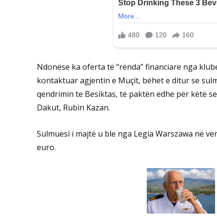
Ndonëse ka oferta të “rënda” financiare nga klube 
kontaktuar agjentin e Muçit, bëhet e ditur se su
qendrimin te Besiktas, të paktën edhe për këtë se
Dakut, Rubin Kazan.
Sulmuesi i majtë u ble nga Legia Warszawa në verë
euro.