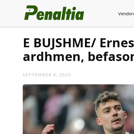
Vendor
E BUJSHME/ Ernest
ardhmen, befason
SEPTEMBER 4, 2025