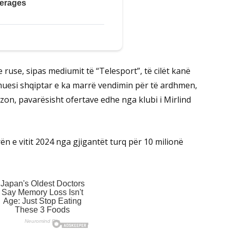
ruse, sipas mediumit të “Telesport”, të cilët kanë
lmuesi shqiptar e ka marrë vendimin për të ardhmen,
zon, pavarësisht ofertave edhe nga klubi i Mirlind
n e vitit 2024 nga gjigantët turq për 10 milionë