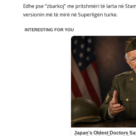
Edhe pse “zbarkoj” me pritshmëri të larta në Stambo
versionin më të mirë në Superligën turke.