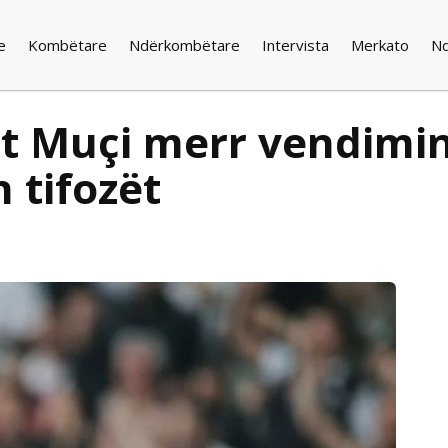
e
Kombëtare
Ndërkombëtare
Intervista
Merkato
N
 Muçi merr vendimin 
 tifozët