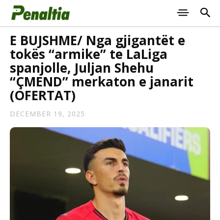
E BUJSHME/ Nga gjigantët e
tokës “armike” te LaLiga
spanjolle, Juljan Shehu
“ÇMEND” merkaton e janarit
(OFERTAT)
DECEMBER 19, 2025