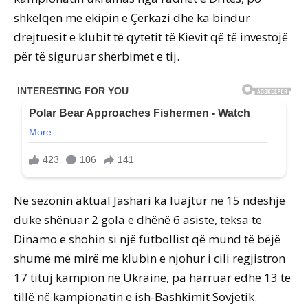
shkëlqen me ekipin e Çerkazi dhe ka bindur
drejtuesit e klubit të qytetit të Kievit që të investojë
për të siguruar shërbimet e tij.
Në sezonin aktual Jashari ka luajtur në 15 ndeshje
duke shënuar 2 gola e dhënë 6 asiste, teksa te
Dinamo e shohin si një futbollist që mund të bëjë
shumë më mirë me klubin e njohur i cili regjistron
17 tituj kampion në Ukrainë, pa harruar edhe 13 të
tillë në kampionatin e ish-Bashkimit Sovjetik.