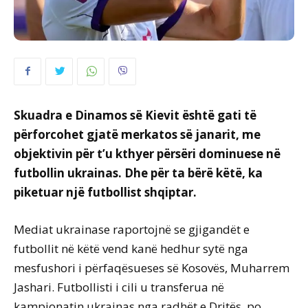
Skuadra e Dinamos së Kievit është gati të
përforcohet gjatë merkatos së janarit, me
objektivin për t’u kthyer përsëri dominuese në
futbollin ukrainas. Dhe për ta bërë këtë, ka
piketuar një futbollist shqiptar.
Mediat ukrainase raportojnë se gjigandët e
futbollit në këtë vend kanë hedhur sytë nga
mesfushori i përfaqësueses së Kosovës, Muharrem
Jashari. Futbollisti i cili u transferua në
kampionatin ukrainas nga radhët e Dritës, po