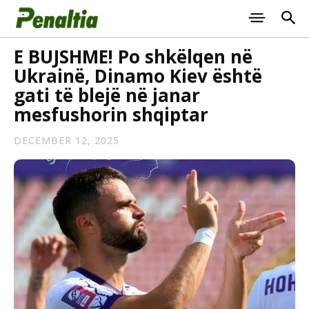
E BUJSHME! Po shkëlqen në
Ukrainë, Dinamo Kiev është
gati të blejë në janar
mesfushorin shqiptar
DECEMBER 12, 2025