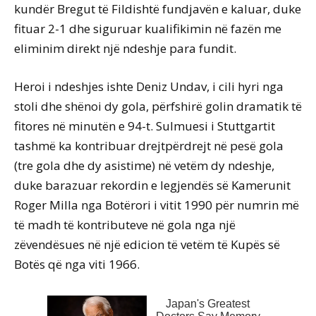
kundër Bregut të Fildishtë fundjavën e kaluar, duke
fituar 2-1 dhe siguruar kualifikimin në fazën me
eliminim direkt një ndeshje para fundit.
Heroi i ndeshjes ishte Deniz Undav, i cili hyri nga
stoli dhe shënoi dy gola, përfshirë golin dramatik të
fitores në minutën e 94-t. Sulmuesi i Stuttgartit
tashmë ka kontribuar drejtpërdrejt në pesë gola
(tre gola dhe dy asistime) në vetëm dy ndeshje,
duke barazuar rekordin e legjendës së Kamerunit
Roger Milla nga Botërori i vitit 1990 për numrin më
të madh të kontributeve në gola nga një
zëvendësues në një edicion të vetëm të Kupës së
Botës që nga viti 1966.