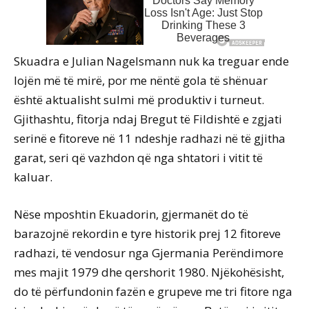
Skuadra e Julian Nagelsmann nuk ka treguar ende
lojën më të mirë, por me nëntë gola të shënuar
është aktualisht sulmi më produktiv i turneut.
Gjithashtu, fitorja ndaj Bregut të Fildishtë e zgjati
serinë e fitoreve në 11 ndeshje radhazi në të gjitha
garat, seri që vazhdon që nga shtatori i vitit të
kaluar.
Nëse mposhtin Ekuadorin, gjermanët do të
barazojnë rekordin e tyre historik prej 12 fitoreve
radhazi, të vendosur nga Gjermania Perëndimore
mes majit 1979 dhe qershorit 1980. Njëkohësisht,
do të përfundonin fazën e grupeve me tri fitore nga