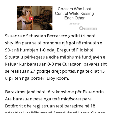
Skuadra e Sebastian Beccacece goditi tri herë
shtyllën para se të pranonte një gol në minutën e
90-t në humbjen 1-0 ndaj Bregut të Fildishtë.
Situata u përkeqësua edhe më shumë fundjavën e
kaluar kur barazuan 0-0 me Curacaon, pavarësisht
se realizuan 27 goditje drejt portës, nga të cilat 15
u pritën nga portieri Eloy Room.
Barazimet janë bërë të zakonshme për Ekuadorin.
Ata barazuan pesë nga tetë miqësoret para
Botërorit dhe regjistruan tetë barazime në 18
ndeshjet kualifikuese të Amerikës së Jugut. Që nga