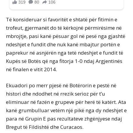
Të konsideruar si favoritët e shtatë për fitimin e
trofeut, gjermanët do të kërkojnë përmirësime në
mbrojtje, pasi kanë pësuar gol në pesë nga gjashtë
ndeshjet e fundit dhe nuk kanë mbajtur portën e
paprekur në asnjërën nga tetë ndeshjet e fundit të
Kupës së Botës që nga fitorja 1-0 ndaj Argjentinës
në finalen e vitit 2014.
Ekuadori po merr pjesë në Botërorin e pestë në
histori dhe ndodhet në rrezik serioz për t’u
eliminuar në fazën e grupeve për herë të katërt. Ata
kanë grumbulluar vetëm një pikë nga dy ndeshjet e
para në Grupin E pas rezultateve zhgënjyese ndaj
Bregut të Fildishtë dhe Curacaos.