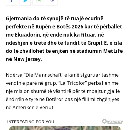
Gjermania do të synojë të ruajë ecurinë
perfekte në Kupën e Botës 2026 kur të përballet
me Ekuadorin, që ende nuk ka fituar, në
ndeshjen e tretë dhe të fundit të Grupit E, e cila
do të zhvillohet të enjten në stadiumin MetLife
në New Jersey.
Ndërsa “Die Mannschaft” e kanë siguruar tashmë
vendin e parë në grup, “La Tricolor” përballen me
një mision shumë të vështirë për të mbajtur gjallë
ëndrrën e tyre në Botëror pas një fillimi zhgënjyes
në Amerikën e Veriut.