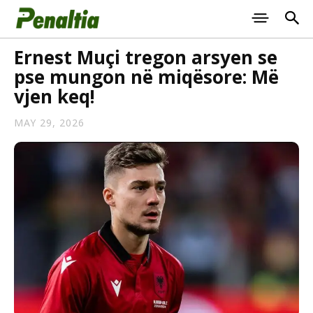
Ernest Muçi tregon arsyen se
pse mungon në miqësore: Më
vjen keq!
MAY 29, 2026