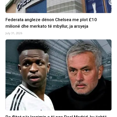
Federata angleze dënon Chelsea me plot £10
milionë dhe merkato të mbyllur, ja arsyeja
July 31, 2026
Po flitet për largimin e tij nga Real Madrid, ky është