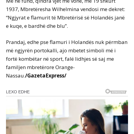
Më në fund, qindra vjet më vonë, më 19 shkurt
1937, Mbretëresha Wilhelmina vendosi me dekret:
“Ngjyrat e flamurit të Mbretërisë së Holandës janë
e kuqe, e bardhë dhe blu”.
Prandaj, edhe pse flamuri i Holandës nuk përmban
më ngjyrën portokalli, ajo mbetet simboli më i
fortë kombëtar në sport, falë lidhjes së saj me
familjen mbretërore Orange-
Nassau.
/GazetaExpress/