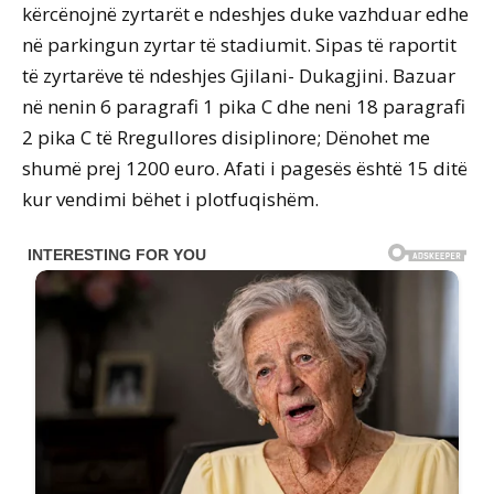
kërcënojnë zyrtarët e ndeshjes duke vazhduar edhe
në parkingun zyrtar të stadiumit. Sipas të raportit
të zyrtarëve të ndeshjes Gjilani- Dukagjini. Bazuar
në nenin 6 paragrafi 1 pika C dhe neni 18 paragrafi
2 pika C të Rregullores disiplinore; Dënohet me
shumë prej 1200 euro. Afati i pagesës është 15 ditë
kur vendimi bëhet i plotfuqishëm.