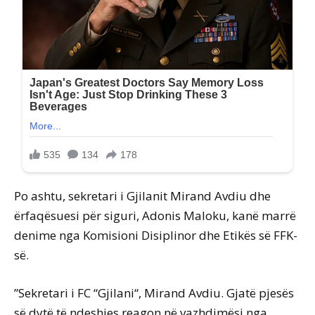
Po ashtu, sekretari i Gjilanit Mirand Avdiu dhe
ërfaqësuesi për siguri, Adonis Maloku, kanë marrë
denime nga Komisioni Disiplinor dhe Etikës së FFK-
së.
”Sekretari i FC “Gjilani“, Mirand Avdiu. Gjatë pjesës
së dytë të ndeshjes reagon në vazhdimësi nga