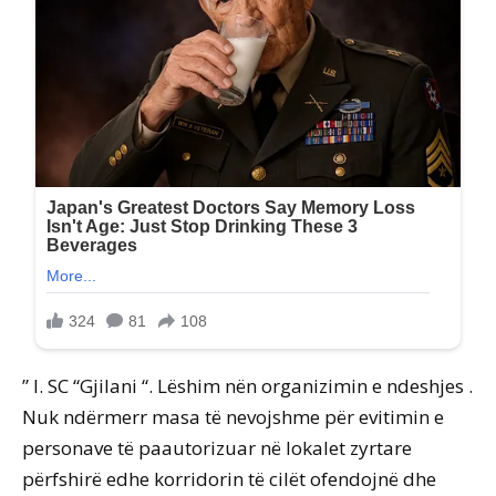
” I. SC “Gjilani “. Lëshim nën organizimin e ndeshjes .
Nuk ndërmerr masa të nevojshme për evitimin e
personave të paautorizuar në lokalet zyrtare
përfshirë edhe korridorin të cilët ofendojnë dhe