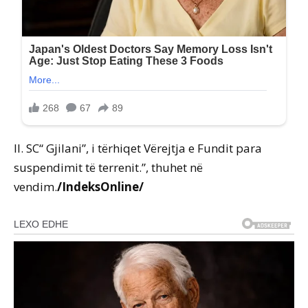
II. SC“ Gjilani”, i tërhiqet Vërejtja e Fundit para
suspendimit të terrenit.”, thuhet në
vendim.
/IndeksOnline/