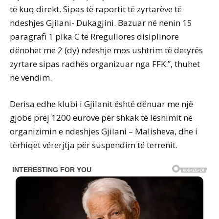
të kuq direkt. Sipas të raportit të zyrtarëve të
ndeshjes Gjilani- Dukagjini. Bazuar në nenin 15
paragrafi 1 pika C të Rregullores disiplinore
dënohet me 2 (dy) ndeshje mos ushtrim të detyrës
zyrtare sipas radhës organizuar nga FFK.”, thuhet
në vendim.
Derisa edhe klubi i Gjilanit është dënuar me një
gjobë prej 1200 eurove për shkak të lëshimit në
organizimin e ndeshjes Gjilani – Malisheva, dhe i
tërhiqet vërerjtja për suspendim të terrenit.