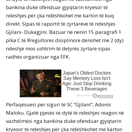
bankina duke ofenduar gjyqtarin kryesor të
ndeshjes për çka ndëshkohet me karton të kuq
direkt. Sipas të raportit të zyrtarëve të ndeshjes
Gjilani- Dukagjini. Bazuar në nenin 15 paragrafi 1
pika C të Rregullores disiplinore dënohet me 2 (dy)
ndeshje mos ushtrim të detyrës zyrtare sipas
radhës organizuar nga FFK.
Përfaqësuesi për siguri të SC “Gjilani“, Adonis
Maloku. Gjatë pjesës së dytë të ndeshjes reagon në
vazhdimësi nga bankina duke ofenduar gjyqtarin
kryesor të ndeshjes për çka ndëshkohet me karton