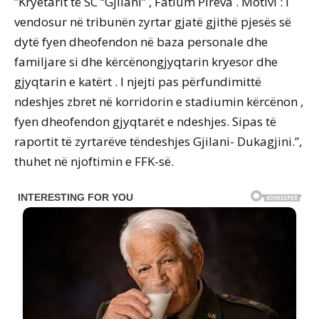
”Kryetarit të SC “Gjilani” , Fatlum Pireva . Motivi : I
vendosur në tribunën zyrtar gjatë gjithë pjesës së
dytë fyen dheofendon në baza personale dhe
familjare si dhe kërcënongjyqtarin kryesor dhe
gjyqtarin e katërt . I njejti pas përfundimittë
ndeshjes zbret në korridorin e stadiumin kërcënon ,
fyen dheofendon gjyqtarët e ndeshjes. Sipas të
raportit të zyrtarëve tëndeshjes Gjilani- Dukagjini.”,
thuhet në njoftimin e FFK-së.