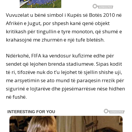
Vuvuzelat u bënë simbol i Kupës së Botës 2010 në
Afrikën e Jugut, por shpesh kanë qenë objekt
kritikash për tingullin e tyre monoton, që shumë e
krahasojnë me zhurmën e një tufe bletësh.
Ndërkohë, FIFA ka vendosur kufizime edhe për
sendet që lejohen brenda stadiumeve. Sipas kodit
të ri, tifozëve nuk do t’u lejohet të sjellin shishe uji,
me arsyetimin se ato mund të paraqesin rrezik për
sigurinë e lojtarëve dhe pjesëmarrësve nëse hidhen
në fushë.