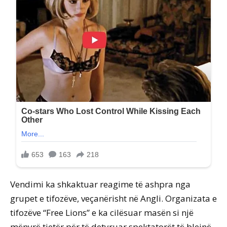
Vendimi ka shkaktuar reagime të ashpra nga
grupet e tifozëve, veçanërisht në Angli. Organizata e
tifozëve “Free Lions” e ka cilësuar masën si një
mënyrë tjetër për të detyruar spektatorët të blejnë