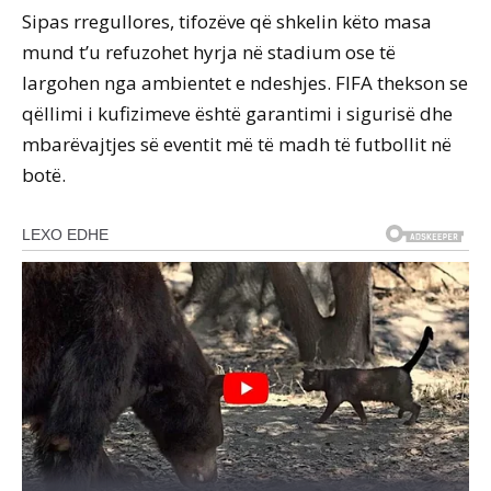
Sipas rregullores, tifozëve që shkelin këto masa
mund t’u refuzohet hyrja në stadium ose të
largohen nga ambientet e ndeshjes. FIFA thekson se
qëllimi i kufizimeve është garantimi i sigurisë dhe
mbarëvajtjes së eventit më të madh të futbollit në
botë.