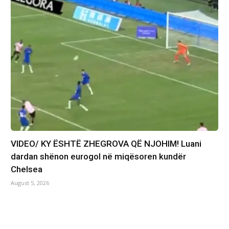
VIDEO/ KY ËSHTË ZHEGROVA QË NJOHIM! Luani
dardan shënon eurogol në miqësoren kundër
Chelsea
August 5, 2026