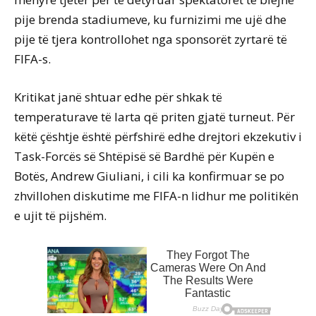
pije brenda stadiumeve, ku furnizimi me ujë dhe
pije të tjera kontrollohet nga sponsorët zyrtarë të
FIFA-s.
Kritikat janë shtuar edhe për shkak të
temperaturave të larta që priten gjatë turneut. Për
këtë çështje është përfshirë edhe drejtori ekzekutiv i
Task-Forcës së Shtëpisë së Bardhë për Kupën e
Botës, Andrew Giuliani, i cili ka konfirmuar se po
zhvillohen diskutime me FIFA-n lidhur me politikën
e ujit të pijshëm.