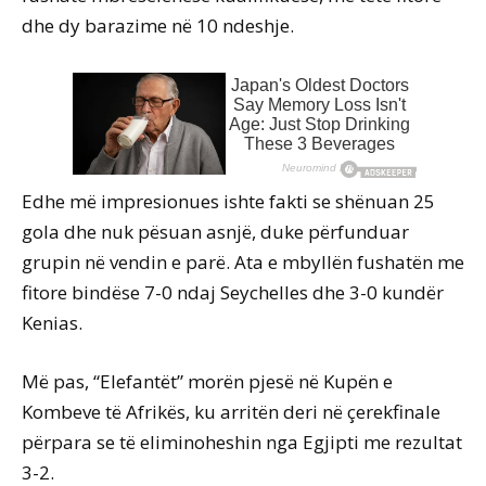
dhe dy barazime në 10 ndeshje.
Edhe më impresionues ishte fakti se shënuan 25
gola dhe nuk pësuan asnjë, duke përfunduar
grupin në vendin e parë. Ata e mbyllën fushatën me
fitore bindëse 7-0 ndaj Seychelles dhe 3-0 kundër
Kenias.
Më pas, “Elefantët” morën pjesë në Kupën e
Kombeve të Afrikës, ku arritën deri në çerekfinale
përpara se të eliminoheshin nga Egjipti me rezultat
3-2.