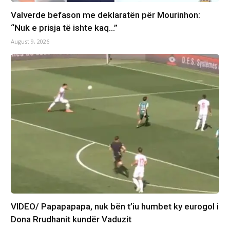
Valverde befason me deklaratën për Mourinhon:
“Nuk e prisja të ishte kaq…”
August 9, 2026
VIDEO/ Papapapapa, nuk bën t’iu humbet ky eurogol i
Dona Rrudhanit kundër Vaduzit​