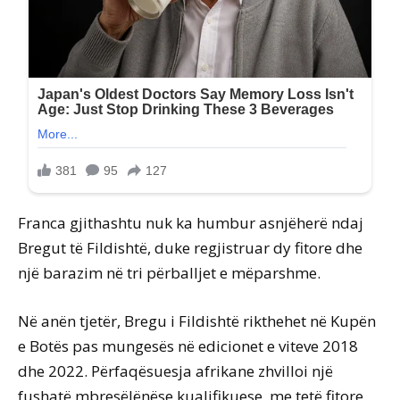
Franca gjithashtu nuk ka humbur asnjëherë ndaj
Bregut të Fildishtë, duke regjistruar dy fitore dhe
një barazim në tri përballjet e mëparshme.
Në anën tjetër, Bregu i Fildishtë rikthehet në Kupën
e Botës pas mungesës në edicionet e viteve 2018
dhe 2022. Përfaqësuesja afrikane zhvilloi një
fushatë mbresëlënëse kualifikuese, me tetë fitore