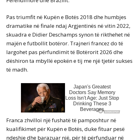
Perëndimore dhe Brazilit.
Pas triumfit në Kupën e Botës 2018 dhe humbjes
dramatike në finale ndaj Argjentinës në vitin 2022,
skuadra e Didier Deschamps synon të rikthehet në
majën e futbollit botëror. Trajneri francez do të
largohet pas përfundimit të Botërorit 2026 dhe
dëshiron ta mbyllë epokën e tij me një tjetër sukses
të madh.
Franca zhvilloi një fushatë të pamposhtur në
kualifikimet për Kupën e Botës, duke fituar pesë
ndeshje dhe barazuar një, për të përfunduar në