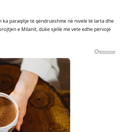
ka paraqitje të qëndrueshme në nivele të larta dhe
rojtjen e Milanit, duke sjellë me vete edhe përvojë