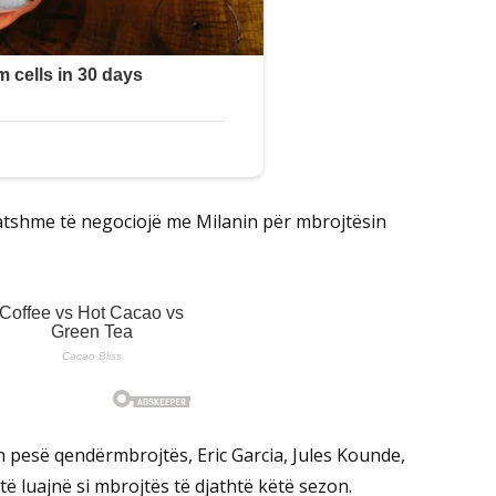
atshme të negociojë me Milanin për mbrojtësin
 pesë qendërmbrojtës, Eric Garcia, Jules Kounde,
të luajnë si mbrojtës të djathtë këtë sezon.