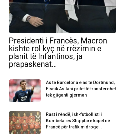
Presidenti i Francës, Macron
kishte rol kyç në rrëzimin e
planit të Infantinos, ja
prapaskenat…
As te Barcelona e as te Dortmund,
Fisnik Asllani pritet të transferohet
tek gjiganti gjerman
Rast i rëndë, ish-futbollisti i
Kombëtares Shqiptare kapet në
Francë për trafikim droge…