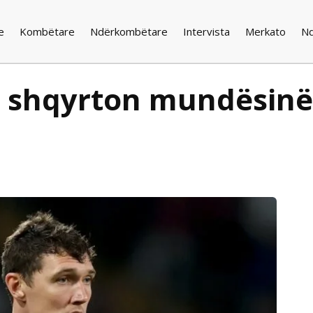
e
Kombëtare
Ndërkombëtare
Intervista
Merkato
N
po shqyrton mundësinë 