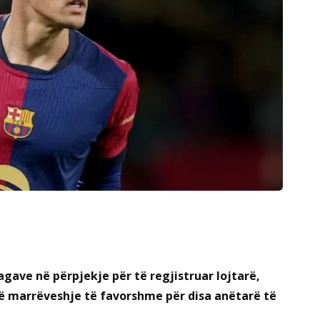
agave në përpjekje për të regjistruar lojtarë,
jë marrëveshje të favorshme për disa anëtarë të