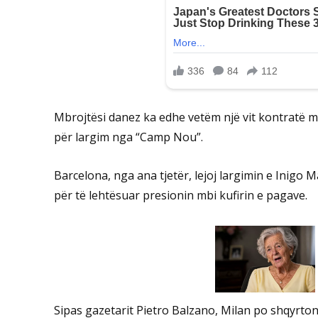
Mbrojtësi danez ka edhe vetëm një vit kontratë m
për largim nga “Camp Nou”.
Barcelona, nga ana tjetër, lejoj largimin e Inig
për të lehtësuar presionin mbi kufirin e pagave.
Sipas gazetarit Pietro Balzano, Milan po shqyrto